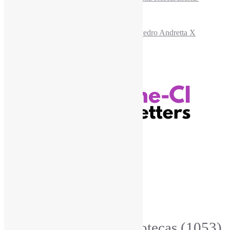
Recursos Informe-CI
Informe-CI
Assinar NewsLetters Informe-CI
Busca por conteúdos
Índice de tags
Buscador de conteúdos
Principais Tags (Assuntos)
Bibliotecas
(1053)
AcessoAberto
(208)