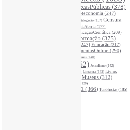
Arquivos
(125)
BibliotecasPúblicas
(378)
BibliotecasEscolares
(302)
BibliotecasUniversitárias
(270)
Biblioteconomia
(247)
Bibliotecários
(355)
Censura
Catalogação
(137)
BoasPráticas
(123)
(325)
Ciência
(287)
ChatGPT
(175)
CiênciaAberta
(177)
CoInfo
(246)
ComunicaçãoCientífica
(209)
CiênciaBrasileira
(149)
Desinformação
(375)
COVID19
(178)
DadosDePesquisa
(118)
DivulgaçãoCientífica
(247)
Educação
(217)
DireitosAutorais
(125)
FerramentasOnline
(290)
Entrevista
(242)
EscritaCientífica
(119)
FontesDeInformação
(261)
Guias
(140)
Google
(119)
InteligênciaArtificial
(762)
Jornalismo
(142)
Leitura
(221)
Livros
Literatura
(145)
LGBTQIAP
(120)
ListasDeLivros
(120)
LivrosCI
(319)
Museus
(312)
(195)
MercadoEditorial
(147)
Periódicos
(160)
MídiasSociais
(139)
PovosIndígenas
(120)
RevistasCI
(366)
Tendências
(185)
ProdutosEServiçosDeInformação
(140)
Estatísticas
Online Visitors:
0
Yesterday's Views:
484
Last 7 Days Views:
3.609
Last 30 Days Views:
21.522
Last 365 Days Views:
167.049