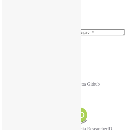
Ano do nascimento
*
E-mail para os NewsLetters
*
Acesse também