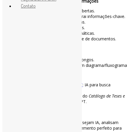
📑
Revisão sistemática e extração de informações
Contato
📌
Otio
: Resume artigos e organiza descobertas.
📌
ChatPDF
/
Humata
: Analisa PDFs e extrai informações-chave.
📌
Rayyan
: Ideal para revisões sistemáticas.
📌
ASReview
: IA para revisões sistemáticas.
📌
R Discovery
: Auxilia em revisões sistemáticas.
📌
NotebookLM
: Extrai informações-chave de documentos.
✍️
Escrita e análise de texto
📌
QuillBot
: Parafraseia e resume textos longos.
📌
Napkin IA
: Transforme seu texto em um diagrama/fluxograma
🤖
IA generalista para pesquisa
📌
Mixtral
,
Claude
,
Grok
,
Gemini
,
ChatGPT
: IA para busca
avançada e análise profunda.
📌
ChatGPT Pós*BR
: Explore os registros do
Catálogo de Teses e
Dissertações da CAPES
até 2021, com o GPT.
📊
Bibliometria
📌
Vosviewer
&
Bibliometrix
: Embora não sejam IA, analisam
citações e estruturas de pesquisa. Complemento perfeito para