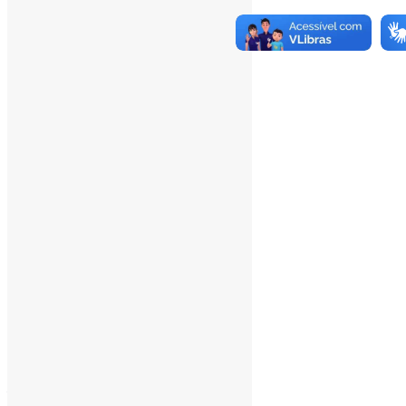
Total Views:
345.064
Total Visitors:
340.264
Total Page Views:
138
Total Posts:
15.721
___