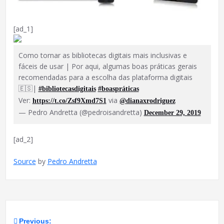
[ad_1]
Como tornar as bibliotecas digitais mais inclusivas e
fáceis de usar | Por aqui, algumas boas práticas gerais
recomendadas para a escolha das plataforma digitais
🇪🇸|
#bibliotecasdigitais
#boaspráticas
Ver:
via
https://t.co/Zsf9Xmd7S1
@dianaxrodriguez
— Pedro Andretta (@pedroisandretta)
December 29, 2019
[ad_2]
Source
by
Pedro Andretta
Previous: