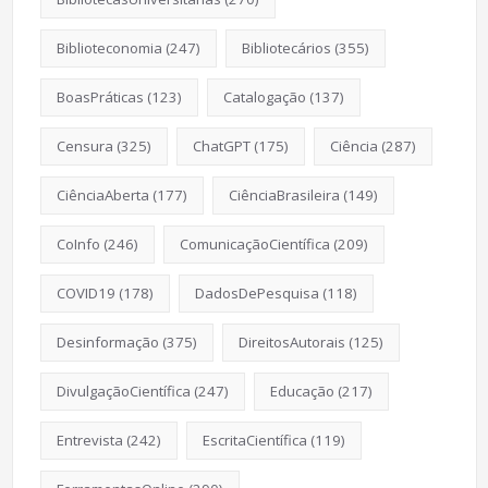
Biblioteconomia
(247)
Bibliotecários
(355)
BoasPráticas
(123)
Catalogação
(137)
Censura
(325)
ChatGPT
(175)
Ciência
(287)
CiênciaAberta
(177)
CiênciaBrasileira
(149)
CoInfo
(246)
ComunicaçãoCientífica
(209)
COVID19
(178)
DadosDePesquisa
(118)
Desinformação
(375)
DireitosAutorais
(125)
DivulgaçãoCientífica
(247)
Educação
(217)
Entrevista
(242)
EscritaCientífica
(119)