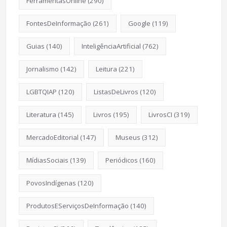
FerramentasOnline
(290)
FontesDeInformação
(261)
Google
(119)
Guias
(140)
InteligênciaArtificial
(762)
Jornalismo
(142)
Leitura
(221)
LGBTQIAP
(120)
ListasDeLivros
(120)
Literatura
(145)
Livros
(195)
LivrosCI
(319)
MercadoEditorial
(147)
Museus
(312)
MídiasSociais
(139)
Periódicos
(160)
PovosIndígenas
(120)
ProdutosEServiçosDeInformação
(140)