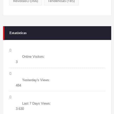
RevistasCI
(366)
Tendências
(185)
Estatísticas
Online Visitors:
3
Yesterday's Views:
484
Last 7 Days Views:
3.630