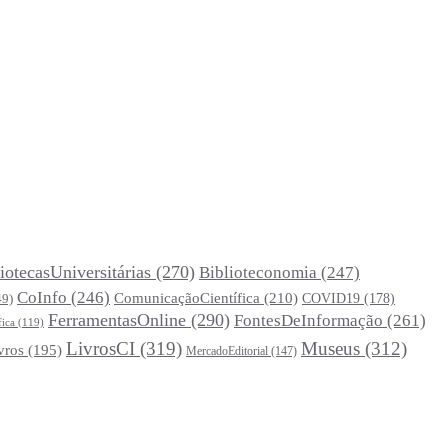
iotecasUniversitárias
(270)
Biblioteconomia
(247)
CoInfo
(246)
ComunicaçãoCientífica
(210)
COVID19
(178)
49)
FerramentasOnline
(290)
FontesDeInformação
(261)
fica
(119)
LivrosCI
(319)
Museus
(312)
vros
(195)
MercadoEditorial
(147)