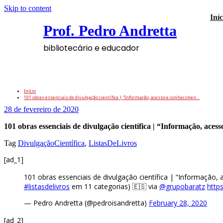
Skip to content
Iníc
Prof. Pedro Andretta
bibliotecário e educador
101 obras essenciais de divulgação científ
Início
101 obras essenciais de divulgação científica | “Informação, acesso e conhecimen…
28 de fevereiro de 2020
101 obras essenciais de divulgação científica | “Informação, ace
Tag
DivulgaçãoCientífica
,
ListasDeLivros
[ad_1]
101 obras essenciais de divulgação científica | “Informação, 
#listasdelivros
em 11 categorias) 🇪🇸 via ⁦
@grupobaratz
⁩
http
— Pedro Andretta (@pedroisandretta)
February 28, 2020
[ad_2]