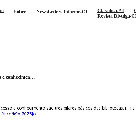
io
Classifica-AI
Sobre
NewsLetters Informe-CI
Revista Divulga-C
ica | “Informação, acesso e conhecimen…
sso e conhecimen…
acesso e conhecimento são três pilares básicos das bibliotecas. […] a
s://t.co/kSoI7CZ5Jo