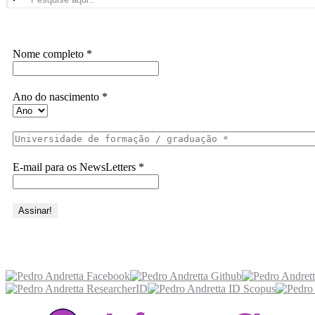
Assine a Informe-CI NewsLetters
Nome completo
*
Ano do nascimento
*
E-mail para os NewsLetters
*
Acesse também