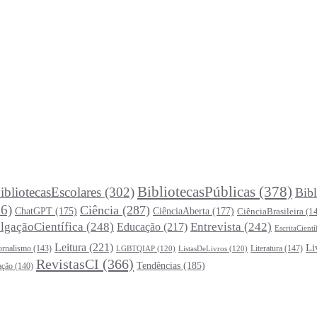
BibliotecasPúblicas
(378)
ibliotecasEscolares
(302)
Bibl
6)
Ciência
(287)
ChatGPT
(175)
CiênciaAberta
(177)
CiênciaBrasileira
(1
lgaçãoCientífica
(248)
Entrevista
(242)
Educação
(217)
EscritaCientí
Leitura
(221)
Li
ornalismo
(143)
Literatura
(147)
LGBTQIAP
(120)
ListasDeLivros
(120)
RevistasCI
(366)
Tendências
(185)
ação
(140)