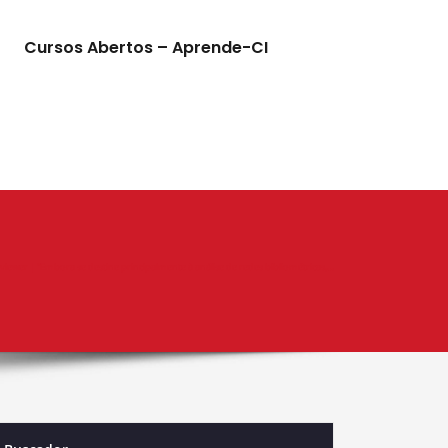
Cursos Abertos – Aprende-CI
iewer | “Embora se destine principalmente à análise de redes bibliométricas,…