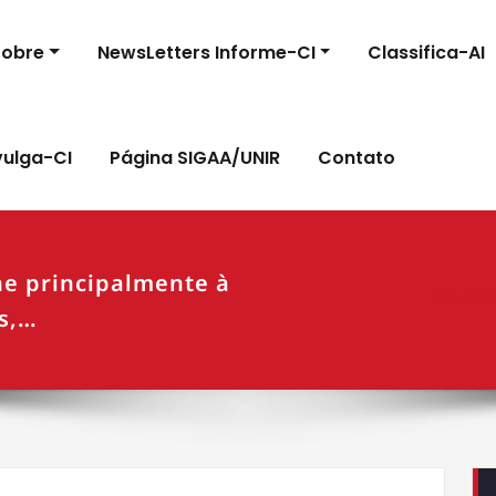
Sobre
NewsLetters Informe-CI
Classifica-AI
vulga-CI
Página SIGAA/UNIR
Contato
ne principalmente à
Início
VOSv
as,…