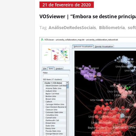
21 de fevereiro de 2020
VOSviewer | “Embora se destine princip
Tag
AnáliseDeRedesSociais
,
Bibliometria
,
sof