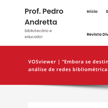
Skip
to
Prof. Pedro
Início
content
Andretta
bibliotecário e
Revista Di
educador
VOSviewer | “Embora se desti
análise de redes bibliométric