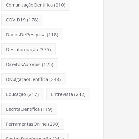
ComunicaçãoCientífica
(210)
COVID19
(178)
DadosDePesquisa
(118)
Desinformação
(375)
DireitosAutorais
(125)
DivulgaçãoCientífica
(248)
Educação
(217)
Entrevista
(242)
EscritaCientífica
(119)
FerramentasOnline
(290)
FontesDeInformação
(261)