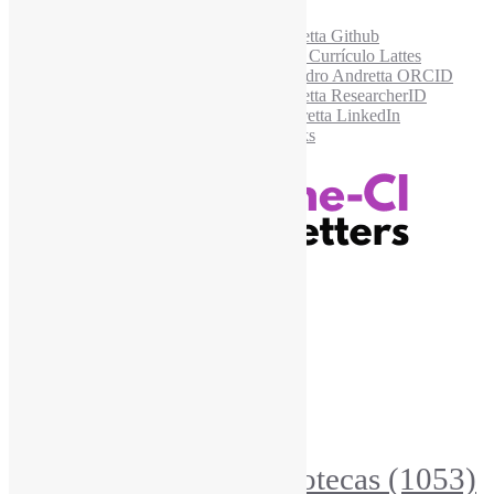
Acesse também
Recursos Informe-CI
Informe-CI
Assinar NewsLetters Informe-CI
Busca por conteúdos
Índice de tags
Buscador de conteúdos
Principais Tags (Assuntos)
Bibliotecas
(1053)
AcessoAberto
(208)
Arquivos
(125)