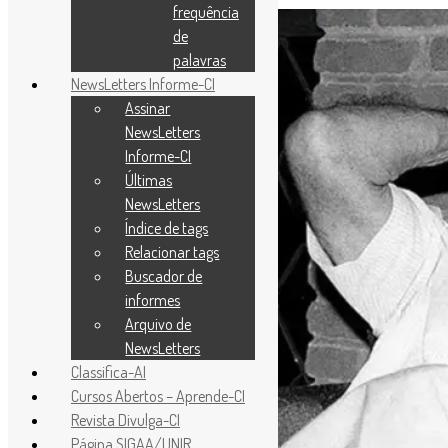
frequência
de
palavras
NewsLetters Informe-CI
Assinar
NewsLetters
Informe-CI
Últimas
NewsLetters
Índice de tags
Relacionar tags
Buscador de
informes
Arquivo de
NewsLetters
Classifica-AI
Cursos Abertos – Aprende-CI
Revista Divulga-CI
Página SIGAA/UNIR