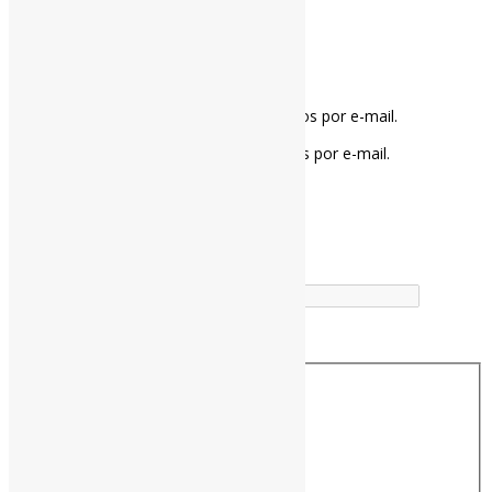
Notifique-me sobre novos comentários por e-mail.
Notifique-me sobre novas publicações por e-mail.
Buscador
Buscar correspondência exata
Busca no Títulos
Busca no Conteúdo