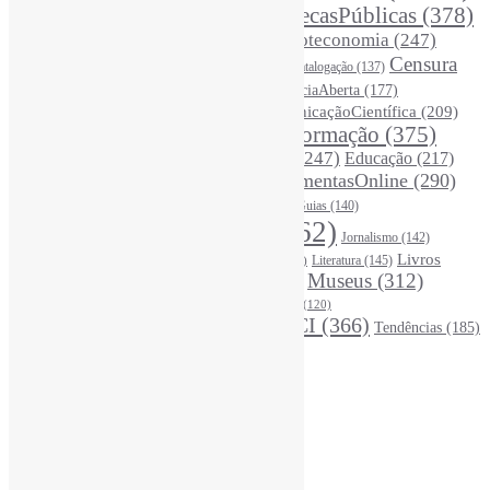
BibliotecasPúblicas
(378)
BibliotecasEscolares
(302)
BibliotecasUniversitárias
(270)
Biblioteconomia
(247)
Bibliotecários
(355)
Censura
Catalogação
(137)
BoasPráticas
(123)
(325)
Ciência
(287)
ChatGPT
(175)
CiênciaAberta
(177)
CoInfo
(246)
ComunicaçãoCientífica
(209)
CiênciaBrasileira
(149)
Desinformação
(375)
COVID19
(178)
DadosDePesquisa
(118)
DivulgaçãoCientífica
(247)
Educação
(217)
DireitosAutorais
(125)
FerramentasOnline
(290)
Entrevista
(242)
EscritaCientífica
(119)
FontesDeInformação
(261)
Guias
(140)
Google
(119)
InteligênciaArtificial
(762)
Jornalismo
(142)
Leitura
(221)
Livros
Literatura
(145)
LGBTQIAP
(120)
ListasDeLivros
(120)
LivrosCI
(319)
Museus
(312)
(195)
MercadoEditorial
(147)
Periódicos
(160)
MídiasSociais
(139)
PovosIndígenas
(120)
RevistasCI
(366)
Tendências
(185)
ProdutosEServiçosDeInformação
(140)
Estatísticas
Online Visitors:
0
Yesterday's Views:
410
Last 7 Days Views:
3.051
Last 30 Days Views:
20.690
Last 365 Days Views:
166.949