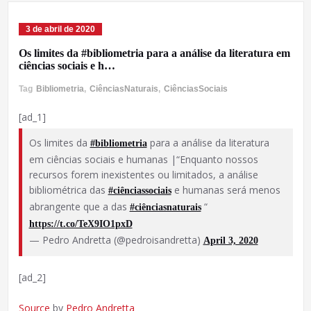
3 de abril de 2020
Os limites da #bibliometria para a análise da literatura em
ciências sociais e h…
Tag
Bibliometria
,
CiênciasNaturais
,
CiênciasSociais
[ad_1]
Os limites da
para a análise da literatura
#bibliometria
em ciências sociais e humanas |“Enquanto nossos
recursos forem inexistentes ou limitados, a análise
bibliométrica das
e humanas será menos
#ciênciassociais
abrangente que a das
“
#ciênciasnaturais
https://t.co/TeX9IO1pxD
— Pedro Andretta (@pedroisandretta)
April 3, 2020
[ad_2]
Source
by
Pedro Andretta