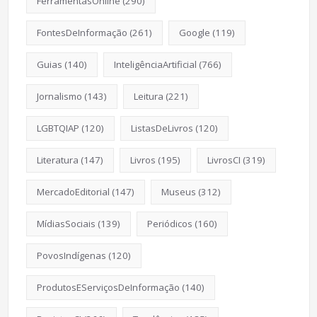
FerramentasOnline
(290)
FontesDeInformação
(261)
Google
(119)
Guias
(140)
InteligênciaArtificial
(766)
Jornalismo
(143)
Leitura
(221)
LGBTQIAP
(120)
ListasDeLivros
(120)
Literatura
(147)
Livros
(195)
LivrosCI
(319)
MercadoEditorial
(147)
Museus
(312)
MídiasSociais
(139)
Periódicos
(160)
PovosIndígenas
(120)
ProdutosEServiçosDeInformação
(140)