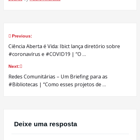
Previous:
Navegação
Ciência Aberta é Vida: Ibict lança diretório sobre
de
#coronavírus e #COVID19 | “O …
Post
Next:
Redes Comunitárias – Um Briefing para as
#Bibliotecas | “Como esses projetos de …
Deixe uma resposta