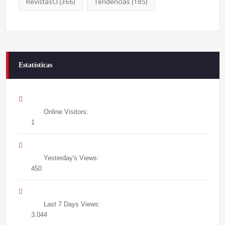
RevistasCI
(366)
Tendências
(185)
Estatísticas
Online Visitors:
1
Yesterday's Views:
450
Last 7 Days Views:
3.044