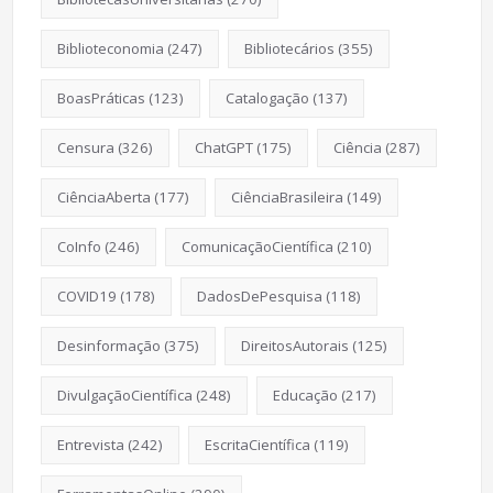
Biblioteconomia
(247)
Bibliotecários
(355)
BoasPráticas
(123)
Catalogação
(137)
Censura
(326)
ChatGPT
(175)
Ciência
(287)
CiênciaAberta
(177)
CiênciaBrasileira
(149)
CoInfo
(246)
ComunicaçãoCientífica
(210)
COVID19
(178)
DadosDePesquisa
(118)
Desinformação
(375)
DireitosAutorais
(125)
DivulgaçãoCientífica
(248)
Educação
(217)
Entrevista
(242)
EscritaCientífica
(119)