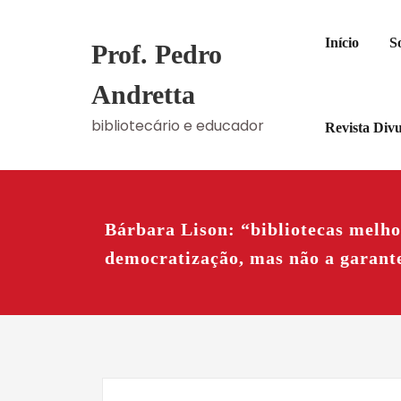
Skip
to
Início
S
Prof. Pedro
content
Andretta
bibliotecário e educador
Revista Div
Bárbara Lison: “bibliotecas melh
democratização, mas não a garant