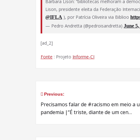
Bárbara Lison: “bibliotecas melhoram a demo
Lison, presidente eleita da Federação Internaci
⁩ ), por Patrícia Oliveira via Biblioo
@IFLA
http
— Pedro Andretta (@pedroisandretta)
June 5,
[ad_2]
Fonte
: Projeto
Informe-CI
Previous:
Navegação
Precisamos falar de #racismo em meio a 
de
pandemia |“É triste, diante de um cen…
Post