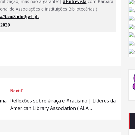
cratização, mas não a garante”|
com Bárbara
#Entrevista
onal de Associações e Instituições Bibliotecárias (
s://t.co/35du0jwLjL
 2020
Next:
uma
Reflexões sobre #raça e #racismo | Líderes da
American Library Association ( ALA…