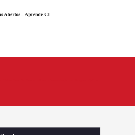
s Abertos – Aprende-CI
Bárbara Lison: “bibliotecas melhoram a democratização, mas não a garante”| #Entr…