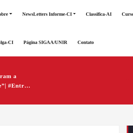
obre
NewsLetters Informe-CI
Classifica-AI
Curso
ulga-CI
Página SIGAA/UNIR
Contato
oram a
Início
e”| #Entr…