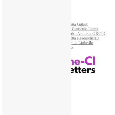
Acesse também
Recursos Informe-CI
Informe-CI
Assinar NewsLetters Informe-CI
Busca por conteúdos
Índice de tags
Buscador de conteúdos