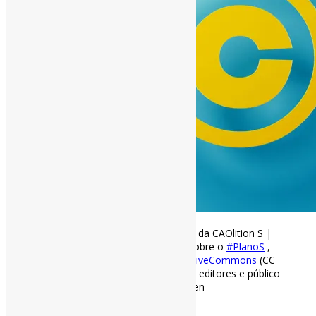
A estratégia de confisco de direitos da CAOlition S |
Para compreender as discussões sobre o
#PlanoS
,
#DireitosAutorais
, a licença
#CreativeCommons
(CC
BY) e as prerrogativas dos autores, editores e público
em geral
via The Scholarly Kitchen
https://t.co/enlpqdgeCB