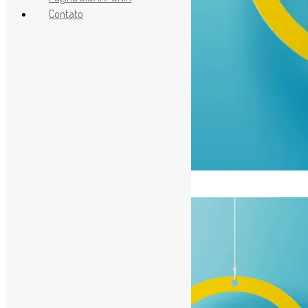
Contato
[ad_1]