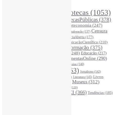
Principais Tags (Assuntos)
Bibliotecas
(1053)
AcessoAberto
(208)
Arquivos
(125)
BibliotecasPúblicas
(378)
BibliotecasEscolares
(302)
BibliotecasUniversitárias
(270)
Biblioteconomia
(247)
Bibliotecários
(355)
Censura
Catalogação
(137)
BoasPráticas
(123)
(326)
Ciência
(287)
ChatGPT
(175)
CiênciaAberta
(177)
CoInfo
(246)
ComunicaçãoCientífica
(210)
CiênciaBrasileira
(149)
Desinformação
(375)
COVID19
(178)
DadosDePesquisa
(118)
DivulgaçãoCientífica
(248)
Educação
(217)
DireitosAutorais
(125)
FerramentasOnline
(290)
Entrevista
(242)
EscritaCientífica
(119)
FontesDeInformação
(261)
Guias
(140)
Google
(119)
InteligênciaArtificial
(763)
Jornalismo
(142)
Leitura
(221)
Livros
Literatura
(145)
LGBTQIAP
(120)
ListasDeLivros
(120)
LivrosCI
(319)
Museus
(312)
(195)
MercadoEditorial
(147)
Periódicos
(160)
MídiasSociais
(139)
PovosIndígenas
(120)
RevistasCI
(366)
Tendências
(185)
ProdutosEServiçosDeInformação
(140)
Estatísticas
Online Visitors:
2
Yesterday's Views:
370