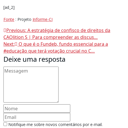
[ad_2]
Fonte
: Projeto
Informe-CI
Navegação
Previous:
A estratégia de confisco de direitos da
CAOlition S | Para compreender as discus…
de
Next:
O que é o Fundeb, fundo essencial para a
#educação que terá votação crucial no C…
Post
Deixe uma resposta
Notifique-me sobre novos comentários por e-mail.