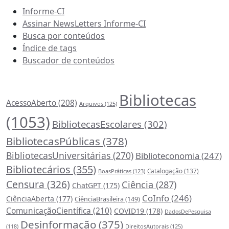
Informe-CI
Assinar NewsLetters Informe-CI
Busca por conteúdos
Índice de tags
Buscador de conteúdos
Principais Tags (Assuntos)
Bibliotecas
AcessoAberto
(208)
Arquivos
(125)
(1053)
BibliotecasEscolares
(302)
BibliotecasPúblicas
(378)
BibliotecasUniversitárias
(270)
Biblioteconomia
(247)
Bibliotecários
(355)
Catalogação
(137)
BoasPráticas
(123)
Censura
(326)
Ciência
(287)
ChatGPT
(175)
CoInfo
(246)
CiênciaAberta
(177)
CiênciaBrasileira
(149)
ComunicaçãoCientífica
(210)
COVID19
(178)
DadosDePesquisa
Desinformação
(375)
DireitosAutorais
(125)
(118)