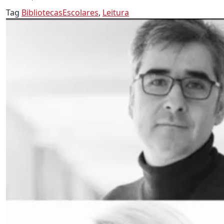
Tag
BibliotecasEscolares
,
Leitura