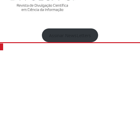
Assinar NewsLetters