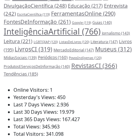
DivulgaçãoCientífica
(248)
Entrevista
Educação
(217)
FerramentasOnline
(290)
(242)
EscritaCientífica
(119)
FontesDeInformação
(261)
Guias
(140)
Google
(119)
InteligênciaArtificial
(766)
Jornalismo
(143)
Leitura
(221)
Livros
Literatura
(147)
LGBTQIAP
(120)
ListasDeLivros
(120)
LivrosCI
(319)
Museus
(312)
(195)
MercadoEditorial
(147)
Periódicos
(160)
MídiasSociais
(139)
PovosIndígenas
(120)
RevistasCI
(366)
ProdutosEServiçosDeInformação
(140)
Tendências
(185)
Estatísticas
Online Visitors:
1
Yesterday's Views:
450
Last 7 Days Views:
2.936
Last 30 Days Views:
19.979
Last 365 Days Views:
167.427
Total Views:
345.963
Total Visitors:
341.098