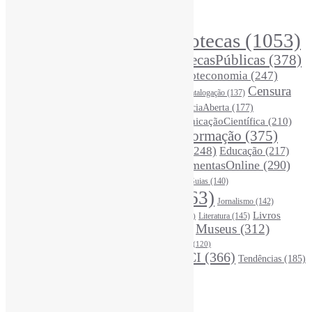
Principais Tags (Assuntos)
Bibliotecas
(1053)
AcessoAberto
(208)
Arquivos
(125)
BibliotecasPúblicas
(378)
BibliotecasEscolares
(302)
BibliotecasUniversitárias
(270)
Biblioteconomia
(247)
Bibliotecários
(355)
Censura
Catalogação
(137)
BoasPráticas
(123)
(326)
Ciência
(287)
ChatGPT
(175)
CiênciaAberta
(177)
CoInfo
(246)
ComunicaçãoCientífica
(210)
CiênciaBrasileira
(149)
Desinformação
(375)
COVID19
(178)
DadosDePesquisa
(118)
DivulgaçãoCientífica
(248)
Educação
(217)
DireitosAutorais
(125)
FerramentasOnline
(290)
Entrevista
(242)
EscritaCientífica
(119)
FontesDeInformação
(261)
Guias
(140)
Google
(119)
InteligênciaArtificial
(763)
Jornalismo
(142)
Leitura
(221)
Livros
Literatura
(145)
LGBTQIAP
(120)
ListasDeLivros
(120)
LivrosCI
(319)
Museus
(312)
(195)
MercadoEditorial
(147)
Periódicos
(160)
MídiasSociais
(139)
PovosIndígenas
(120)
RevistasCI
(366)
Tendências
(185)
ProdutosEServiçosDeInformação
(140)
Estatísticas
Online Visitors:
0