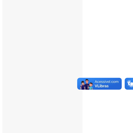
Yesterday's Views:
370
Last 7 Days Views:
2.892
Last 30 Days Views:
20.180
Last 365 Days Views:
167.168
Total Views:
345.534
Total Visitors:
340.711
Total Page Views:
14
Total Posts:
15.727