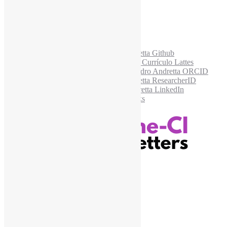
Acesse também
Recursos Informe-CI
Informe-CI
Assinar NewsLetters Informe-CI
Busca por conteúdos
Índice de tags
Buscador de conteúdos