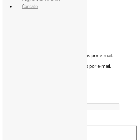
Contato
Notifique-me sobre novos comentários por e-mail.
Notifique-me sobre novas publicações por e-mail.
Buscador
Buscar correspondência exata