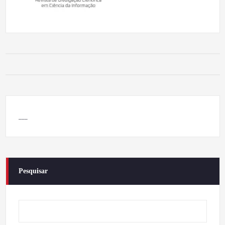
___
Pesquisar