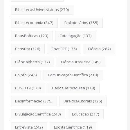
BibliotecasUniversitárias
(270)
Biblioteconomia
(247)
Bibliotecários
(355)
BoasPráticas
(123)
Catalogação
(137)
Censura
(326)
ChatGPT
(175)
Ciência
(287)
CiênciaAberta
(177)
CiênciaBrasileira
(149)
CoInfo
(246)
ComunicaçãoCientífica
(210)
COVID19
(178)
DadosDePesquisa
(118)
Desinformação
(375)
DireitosAutorais
(125)
DivulgaçãoCientífica
(248)
Educação
(217)
Entrevista
(242)
EscritaCientífica
(119)