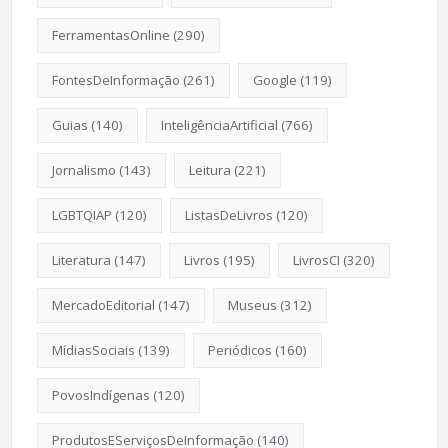
FerramentasOnline
(290)
FontesDeInformação
(261)
Google
(119)
Guias
(140)
InteligênciaArtificial
(766)
Jornalismo
(143)
Leitura
(221)
LGBTQIAP
(120)
ListasDeLivros
(120)
Literatura
(147)
Livros
(195)
LivrosCI
(320)
MercadoEditorial
(147)
Museus
(312)
MídiasSociais
(139)
Periódicos
(160)
PovosIndígenas
(120)
ProdutosEServiçosDeInformação
(140)