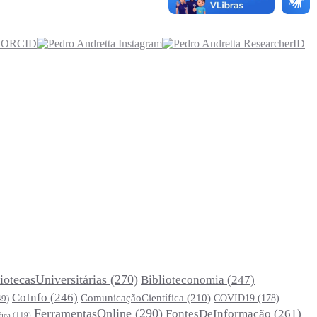
iotecasUniversitárias
(270)
Biblioteconomia
(247)
CoInfo
(246)
ComunicaçãoCientífica
(210)
COVID19
(178)
49)
FerramentasOnline
(290)
FontesDeInformação
(261)
fica
(119)