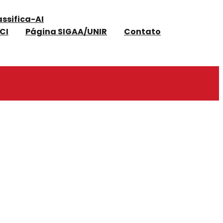
assifica-AI
CI
Página SIGAA/UNIR
Contato