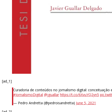
[ad_1]
Curadoria de conteúdos no jornalismo digital: conceituação
#JornalismoDigital
@jguallar
https://t.co/6XvuYQ2yn5
pic.tw
— Pedro Andretta (@pedroisandretta)
June 5, 2021
[ad_2]