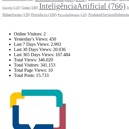
InteligênciaArtificial
(766)
Guias
(140)
J
Google
(119)
Periódicos
(160)
MídiasSociais
(139)
ProdutosEServiçosDeInform
PovosIndígenas
(120)
Estatísticas
Online Visitors:
2
Yesterday's Views:
450
Last 7 Days Views:
2.993
Last 30 Days Views:
20.036
Last 365 Days Views:
167.484
Total Views:
346.020
Total Visitors:
341.153
Total Page Views:
10
Total Posts:
15.733