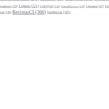
Leitura
(221)
Li
ornalismo
(143)
Literatura
(147)
LGBTQIAP
(120)
ListasDeLivros
(120)
RevistasCI
(366)
Tendências
(185)
ação
(140)