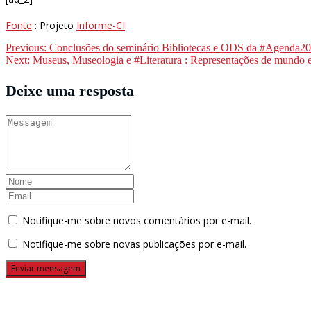
Fonte
: Projeto
Informe-CI
Navegação
Previous:
Conclusões do seminário Bibliotecas e ODS da #Agenda203
Next:
Museus, Museologia e #Literatura : Representações de mundo e
de
Post
Deixe uma resposta
Notifique-me sobre novos comentários por e-mail.
Notifique-me sobre novas publicações por e-mail.
Buscador