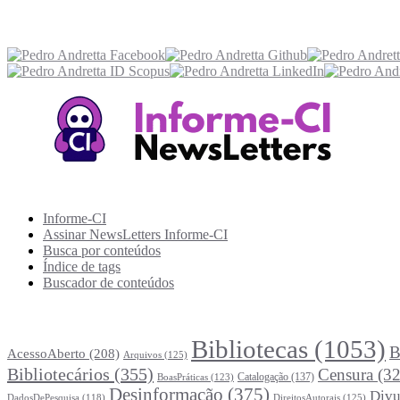
Recursos Informe-CI
Informe-CI
Assinar NewsLetters Informe-CI
Busca por conteúdos
Índice de tags
Buscador de conteúdos
Principais Tags (Assuntos)
Bibliotecas
(1053)
B
AcessoAberto
(208)
Arquivos
(125)
Bibliotecários
(355)
Censura
(32
Catalogação
(137)
BoasPráticas
(123)
Desinformação
(375)
Divu
DireitosAutorais
(125)
DadosDePesquisa
(118)