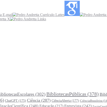
BibliotecasPúblicas
(378)
ibliotecasEscolares
(302)
Bibl
6)
Ciência
(287)
ChatGPT
(175)
CiênciaAberta
(177)
CiênciaBrasileira
(1
lgaçãoCientífica
(248)
Entrevista
(242)
Educação
(217)
EscritaCientí