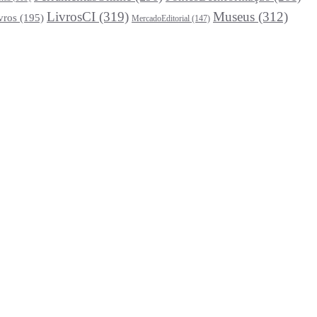
LivrosCI
(319)
Museus
(312)
vros
(195)
MercadoEditorial
(147)