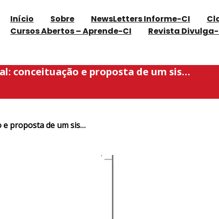
Início
Sobre
NewsLetters Informe-CI
Cl
Cursos Abertos – Aprende-CI
Revista Divulga-
al: conceituação e proposta de um sis…
o e proposta de um sis…