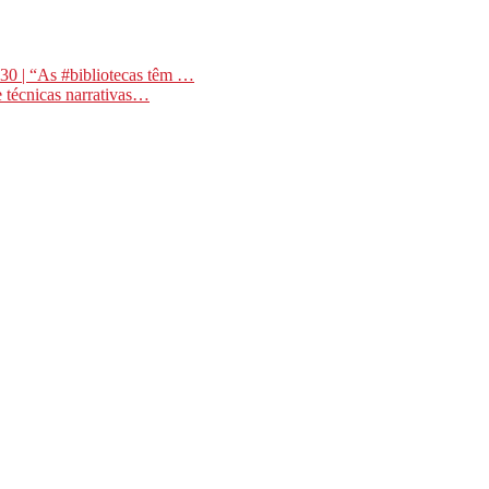
0 | “As #bibliotecas têm …
 técnicas narrativas…