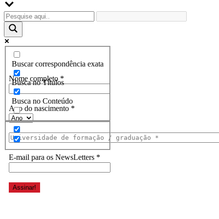
Assine a Informe-CI NewsLetters
Buscar correspondência exata
Nome completo
*
Busca no Títulos
Busca no Conteúdo
Ano do nascimento
*
E-mail para os NewsLetters
*
Acesse também