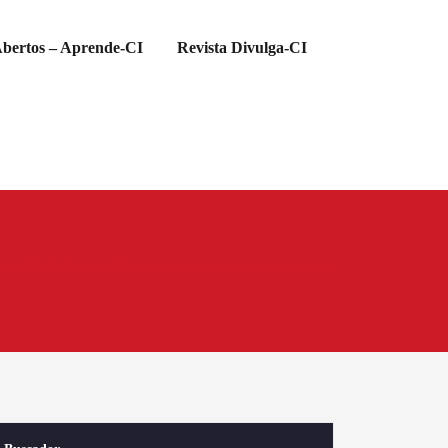
bertos – Aprende-CI
Revista Divulga-CI
cio
“É indiscutível a importância de recolher acervos de arquitetos e de os garantir…