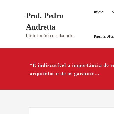
Skip
to
Início
S
Prof. Pedro
content
Andretta
bibliotecário e educador
Página SI
“É indiscutível a importância de r
arquitetos e de os garantir…