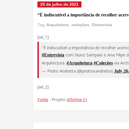
25 de julho de 2021
“É indiscutível a importância de recolher acer
Tag
Arquitetura
,
coleções
,
Entrevista
[ad_1]
"É indiscutível a importância de recolher acerv
com Nuno Sampaio e Ana Filipe da
#Entrevista
Arquitectura.
via Arc
#Arquitetura
#Coleções
— Pedro Andretta (@pedroisandretta)
July 26
[ad_2]
Fonte
: Projeto
Informe-CI