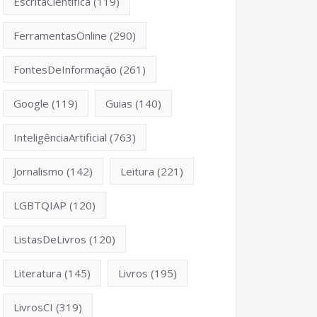
EscritaCientífica
(119)
FerramentasOnline
(290)
FontesDeInformação
(261)
Google
(119)
Guias
(140)
InteligênciaArtificial
(763)
Jornalismo
(142)
Leitura
(221)
LGBTQIAP
(120)
ListasDeLivros
(120)
Literatura
(145)
Livros
(195)
LivrosCI
(319)