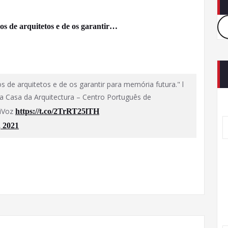
vos de arquitetos e de os garantir…
os de arquitetos e de os garantir para memória futura." l
 Casa da Arquitectura – Centro Português de
hiVoz
https://t.co/2TrRT25lTH
, 2021