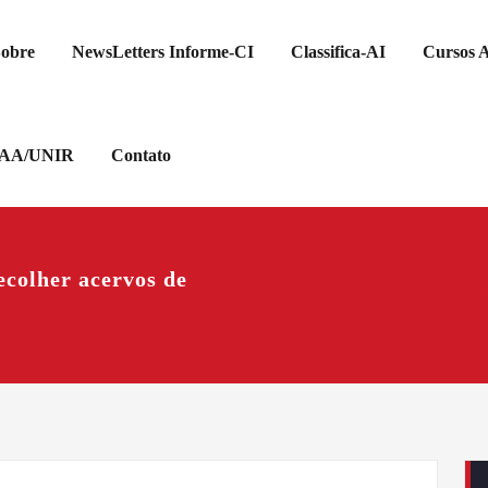
obre
NewsLetters Informe-CI
Classifica-AI
Cursos A
GAA/UNIR
Contato
ecolher acervos de
Iní