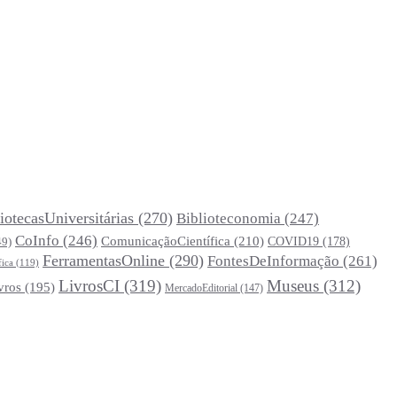
iotecasUniversitárias
(270)
Biblioteconomia
(247)
CoInfo
(246)
ComunicaçãoCientífica
(210)
COVID19
(178)
49)
FerramentasOnline
(290)
FontesDeInformação
(261)
fica
(119)
LivrosCI
(319)
Museus
(312)
vros
(195)
MercadoEditorial
(147)