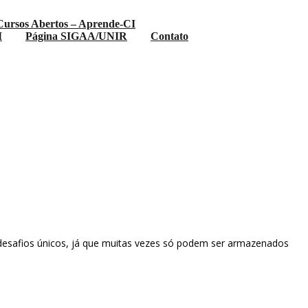
Cursos Abertos – Aprende-CI
I
Página SIGAA/UNIR
Contato
m desafios únicos, já que muitas vezes só podem ser armazenados