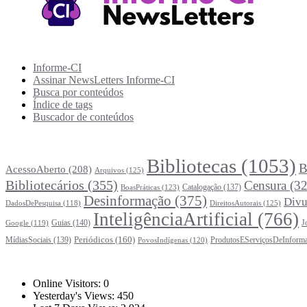
Recursos Informe-CI
Informe-CI
Assinar NewsLetters Informe-CI
Busca por conteúdos
Índice de tags
Buscador de conteúdos
Principais Tags (Assuntos)
Bibliotecas
(1053)
B
AcessoAberto
(208)
Arquivos
(125)
Bibliotecários
(355)
Censura
(32
Catalogação
(137)
BoasPráticas
(123)
Desinformação
(375)
Divu
DireitosAutorais
(125)
DadosDePesquisa
(118)
InteligênciaArtificial
(766)
Guias
(140)
J
Google
(119)
Periódicos
(160)
MídiasSociais
(139)
ProdutosEServiçosDeInform
PovosIndígenas
(120)
Estatísticas
Online Visitors:
0
Yesterday's Views:
450