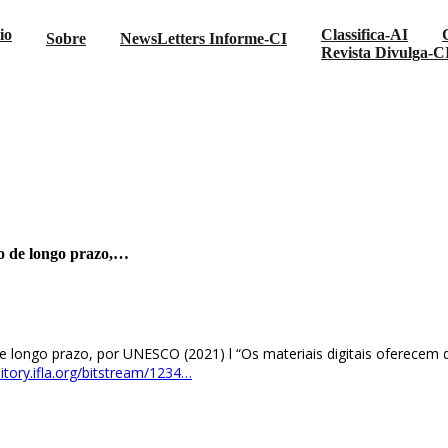
io
Classifica-AI
Sobre
NewsLetters Informe-CI
Revista Divulga-C
gital para Preservação de longo prazo,…
ão de longo prazo,…
de longo prazo, por UNESCO (2021) l “Os materiais digitais oferece
itory.ifla.org/bitstream/1234…