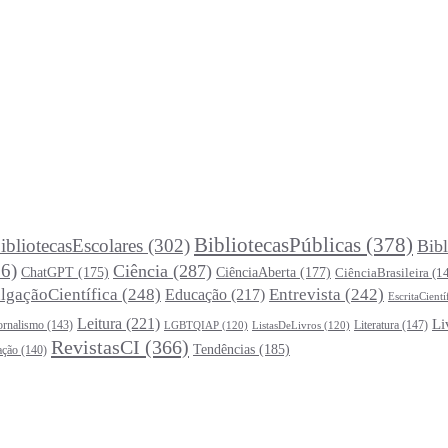
BibliotecasPúblicas
(378)
ibliotecasEscolares
(302)
Bibl
6)
Ciência
(287)
ChatGPT
(175)
CiênciaAberta
(177)
CiênciaBrasileira
(1
lgaçãoCientífica
(248)
Entrevista
(242)
Educação
(217)
EscritaCientí
Leitura
(221)
Li
ornalismo
(143)
Literatura
(147)
LGBTQIAP
(120)
ListasDeLivros
(120)
RevistasCI
(366)
Tendências
(185)
ação
(140)