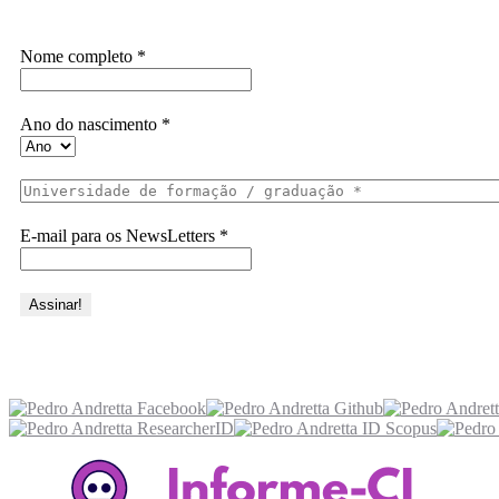
Assine a Informe-CI NewsLetters
Nome completo
*
Ano do nascimento
*
E-mail para os NewsLetters
*
Acesse também