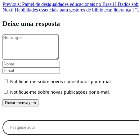
Navegação
Previous:
Painel de desigualdades educacionais no Brasil l Dados so
Next:
Habilidades essenciais para gestores de biblioteca: liderança l
de
Post
Deixe uma resposta
Notifique-me sobre novos comentários por e-mail.
Notifique-me sobre novas publicações por e-mail.
Buscador