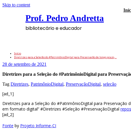
Skip to content
Iníc
Prof. Pedro Andretta
bibliotecário e educador
Diretrizes para a Seleção do #PatrimônioDi
Início
Diretrizes para a Seleção do #PatrimônioDigital para Preservação de longo prazo,…
28 de setembro de 2021
Diretrizes para a Seleção do #PatrimônioDigital para Preservaç
Tag
Diretrizes
,
PatrimônioDigital
,
PreservaçãoDigital
,
seleção
[ad_1]
Diretrizes para a Seleção do #PatrimônioDigital para Preservação 
em formato digital” #Diretrizes #Seleção #PreservaçãoDigital
repos
[ad_2]
Fonte
by
Projeto Informe-CI