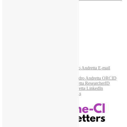
E-mail para os NewsLetters
*
Acesse também