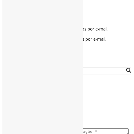
Notifique-me sobre novos comentários por e-mail.
Notifique-me sobre novas publicações por e-mail.
Buscador
Assine a Informe-CI NewsLetters
Nome completo
*
Ano do nascimento
*