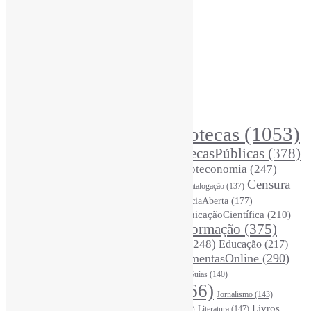
Recursos Informe-CI
Informe-CI
Assinar NewsLetters Informe-CI
Busca por conteúdos
Índice de tags
Buscador de conteúdos
Principais Tags (Assuntos)
Bibliotecas
(1053)
AcessoAberto
(208)
Arquivos
(125)
BibliotecasPúblicas
(378)
BibliotecasEscolares
(302)
BibliotecasUniversitárias
(270)
Biblioteconomia
(247)
Bibliotecários
(355)
Censura
Catalogação
(137)
BoasPráticas
(123)
(326)
Ciência
(287)
ChatGPT
(175)
CiênciaAberta
(177)
CoInfo
(246)
ComunicaçãoCientífica
(210)
CiênciaBrasileira
(149)
Desinformação
(375)
COVID19
(178)
DadosDePesquisa
(118)
DivulgaçãoCientífica
(248)
Educação
(217)
DireitosAutorais
(125)
FerramentasOnline
(290)
Entrevista
(242)
EscritaCientífica
(119)
FontesDeInformação
(261)
Guias
(140)
Google
(119)
InteligênciaArtificial
(766)
Jornalismo
(143)
Leitura
(221)
Livros
Literatura
(147)
LGBTQIAP
(120)
ListasDeLivros
(120)