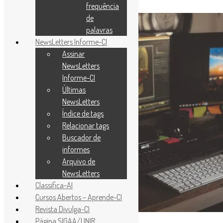
frequência
[ad_1]
de
palavras
NewsLetters Informe-CI
Assinar
NewsLetters
Informe-CI
Últimas
NewsLetters
Índice de tags
Relacionar tags
Buscador de
informes
Arquivo de
NewsLetters
Classifica-AI
Cursos Abertos – Aprende-CI
Revista Divulga-CI
Página SIGAA/UNIR