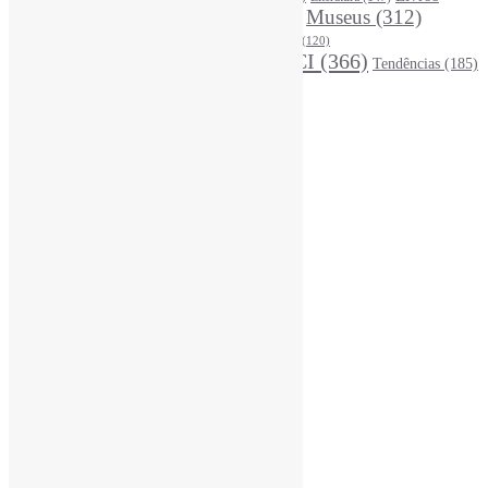
LivrosCI
(319)
Museus
(312)
(195)
MercadoEditorial
(147)
Periódicos
(160)
MídiasSociais
(139)
PovosIndígenas
(120)
RevistasCI
(366)
Tendências
(185)
ProdutosEServiçosDeInformação
(140)
Estatísticas
Online Visitors:
0
Yesterday's Views:
390
Last 7 Days Views:
2.850
Last 30 Days Views:
19.737
Last 365 Days Views:
167.712
Total Views:
346.417
Total Visitors:
341.526
Total Page Views:
15
Total Posts:
15.733