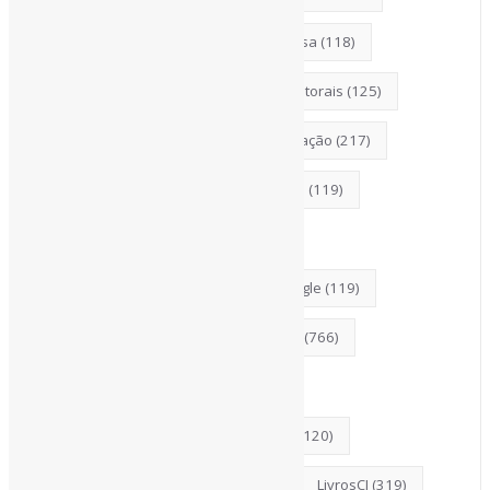
COVID19
(178)
DadosDePesquisa
(118)
Desinformação
(375)
DireitosAutorais
(125)
DivulgaçãoCientífica
(248)
Educação
(217)
Entrevista
(242)
EscritaCientífica
(119)
FerramentasOnline
(290)
FontesDeInformação
(261)
Google
(119)
Guias
(140)
InteligênciaArtificial
(766)
Jornalismo
(143)
Leitura
(221)
LGBTQIAP
(120)
ListasDeLivros
(120)
Literatura
(147)
Livros
(195)
LivrosCI
(319)