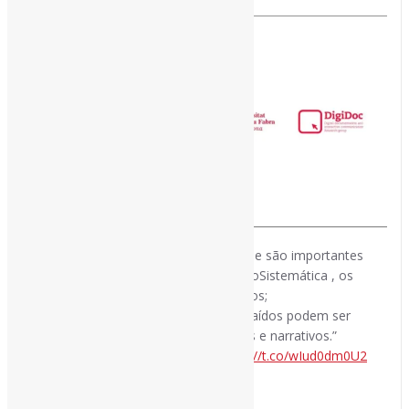
[ad_1]
O que são revisões de escopo e por que são importantes
nas teses de doutorado? l “Na #RevisãoSistemática , os
dados extraídos podem ser quantitativos;
Na #RevisãoDeEscopo , os dados extraídos podem ser
quantitativos, mas também conceituais e narrativos.”
lluiscodina.com/wp-content/upl…
https://t.co/wIud0dm0U2
[ad_2]