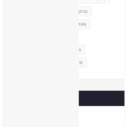
MercadoEditorial
(147)
Museus
(312)
MídiasSociais
(139)
Periódicos
(160)
PovosIndígenas
(120)
ProdutosEServiçosDeInformação
(140)
RevistasCI
(366)
Tendências
(185)
Estatísticas
Online Visitors: