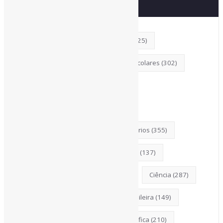
Principais Tags (Assuntos)
AcessoAberto
(208)
Arquivos
(125)
Bibliotecas
(1053)
BibliotecasEscolares
(302)
BibliotecasPúblicas
(378)
BibliotecasUniversitárias
(270)
Biblioteconomia
(247)
Bibliotecários
(355)
BoasPráticas
(123)
Catalogação
(137)
Censura
(326)
ChatGPT
(175)
Ciência
(287)
CiênciaAberta
(177)
CiênciaBrasileira
(149)
CoInfo
(246)
ComunicaçãoCientífica
(210)