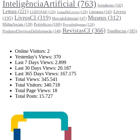
InteligênciaArtificial
(763)
Jornalismo
(142)
Leitura
(221)
Livros
Literatura
(145)
LGBTQIAP
(120)
ListasDeLivros
(120)
LivrosCI
(319)
Museus
(312)
(195)
MercadoEditorial
(147)
Periódicos
(160)
MídiasSociais
(139)
PovosIndígenas
(120)
RevistasCI
(366)
Tendências
(185)
ProdutosEServiçosDeInformação
(140)
Estatísticas
Online Visitors:
2
Yesterday's Views:
370
Last 7 Days Views:
2.899
Last 30 Days Views:
20.187
Last 365 Days Views:
167.175
Total Views:
345.541
Total Visitors:
340.718
Total Page Views:
18
Total Posts:
15.727