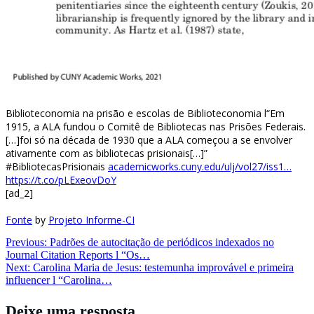
Biblioteconomia na prisão e escolas de Biblioteconomia l“Em
1915, a ALA fundou o Comitê de Bibliotecas nas Prisões Federais.
[…]foi só na década de 1930 que a ALA começou a se envolver
ativamente com as bibliotecas prisionais[…]”
#BibliotecasPrisionais
academicworks.cuny.edu/ulj/vol27/iss1…
https://t.co/pLExeovDoY
[ad_2]
Fonte
by
Projeto Informe-CI
Navegação
Previous:
Padrões de autocitação de periódicos indexados no
Journal Citation Reports l “Os…
de
Next:
Carolina Maria de Jesus: testemunha improvável e primeira
Post
influencer l “Carolina…
Deixe uma resposta