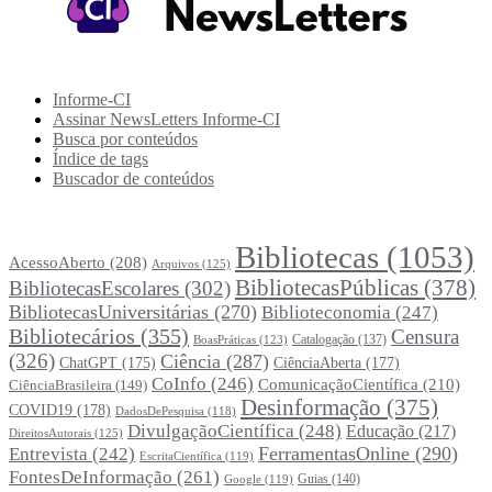
Recursos Informe-CI
Informe-CI
Assinar NewsLetters Informe-CI
Busca por conteúdos
Índice de tags
Buscador de conteúdos
Principais Tags (Assuntos)
Bibliotecas
(1053)
AcessoAberto
(208)
Arquivos
(125)
BibliotecasPúblicas
(378)
BibliotecasEscolares
(302)
BibliotecasUniversitárias
(270)
Biblioteconomia
(247)
Bibliotecários
(355)
Censura
Catalogação
(137)
BoasPráticas
(123)
(326)
Ciência
(287)
ChatGPT
(175)
CiênciaAberta
(177)
CoInfo
(246)
ComunicaçãoCientífica
(210)
CiênciaBrasileira
(149)
Desinformação
(375)
COVID19
(178)
DadosDePesquisa
(118)
DivulgaçãoCientífica
(248)
Educação
(217)
DireitosAutorais
(125)
FerramentasOnline
(290)
Entrevista
(242)
EscritaCientífica
(119)
FontesDeInformação
(261)
Guias
(140)
Google
(119)