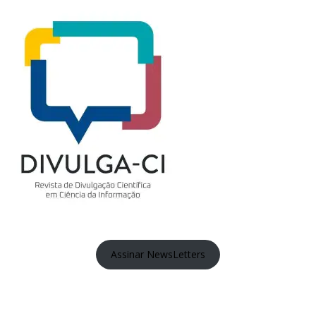
Assinar NewsLetters