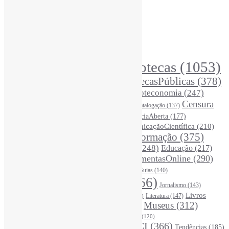
Assinar NewsLetters Informe-CI
Busca por conteúdos
Índice de tags
Buscador de conteúdos
Principais Tags (Assuntos)
Bibliotecas
(1053)
AcessoAberto
(208)
Arquivos
(125)
BibliotecasPúblicas
(378)
BibliotecasEscolares
(302)
BibliotecasUniversitárias
(270)
Biblioteconomia
(247)
Bibliotecários
(355)
Censura
Catalogação
(137)
BoasPráticas
(123)
(326)
Ciência
(287)
ChatGPT
(175)
CiênciaAberta
(177)
CoInfo
(246)
ComunicaçãoCientífica
(210)
CiênciaBrasileira
(149)
Desinformação
(375)
COVID19
(178)
DadosDePesquisa
(118)
DivulgaçãoCientífica
(248)
Educação
(217)
DireitosAutorais
(125)
FerramentasOnline
(290)
Entrevista
(242)
EscritaCientífica
(119)
FontesDeInformação
(261)
Guias
(140)
Google
(119)
InteligênciaArtificial
(766)
Jornalismo
(143)
Leitura
(221)
Livros
Literatura
(147)
LGBTQIAP
(120)
ListasDeLivros
(120)
LivrosCI
(319)
Museus
(312)
(195)
MercadoEditorial
(147)
Periódicos
(160)
MídiasSociais
(139)
PovosIndígenas
(120)
RevistasCI
(366)
Tendências
(185)
ProdutosEServiçosDeInformação
(140)