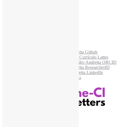
E-mail para os NewsLetters
*
Acesse também
Recursos Informe-CI
Informe-CI