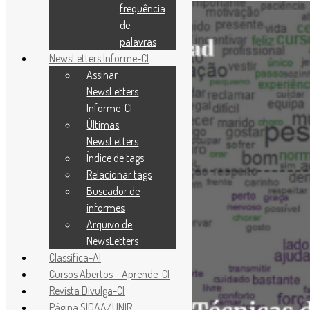
frequência
de
palavras
NewsLetters Informe-CI
Assinar
NewsLetters
Informe-CI
Últimas
NewsLetters
Índice de tags
Relacionar tags
Buscador de
informes
Arquivo de
NewsLetters
Classifica-AI
Cursos Abertos – Aprende-CI
Revista Divulga-CI
Página SIGAA/UNIR