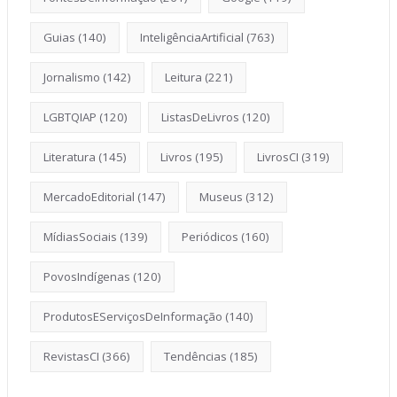
Guias
(140)
InteligênciaArtificial
(763)
Jornalismo
(142)
Leitura
(221)
LGBTQIAP
(120)
ListasDeLivros
(120)
Literatura
(145)
Livros
(195)
LivrosCI
(319)
MercadoEditorial
(147)
Museus
(312)
MídiasSociais
(139)
Periódicos
(160)
PovosIndígenas
(120)
ProdutosEServiçosDeInformação
(140)
RevistasCI
(366)
Tendências
(185)