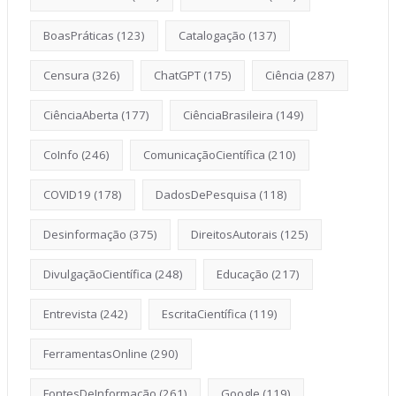
BoasPráticas
(123)
Catalogação
(137)
Censura
(326)
ChatGPT
(175)
Ciência
(287)
CiênciaAberta
(177)
CiênciaBrasileira
(149)
CoInfo
(246)
ComunicaçãoCientífica
(210)
COVID19
(178)
DadosDePesquisa
(118)
Desinformação
(375)
DireitosAutorais
(125)
DivulgaçãoCientífica
(248)
Educação
(217)
Entrevista
(242)
EscritaCientífica
(119)
FerramentasOnline
(290)
FontesDeInformação
(261)
Google
(119)