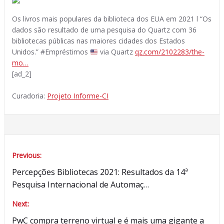
Os livros mais populares da biblioteca dos EUA em 2021 l “Os
dados são resultado de uma pesquisa do Quartz com 36
bibliotecas públicas nas maiores cidades dos Estados
Unidos.” #Empréstimos
via Quartz
qz.com/2102283/the-
mo…
[ad_2]
Curadoria:
Projeto Informe-CI
Previous:
Navegação
Percepções Bibliotecas 2021: Resultados da 14ª
de
Pesquisa Internacional de Automaç…
Post
Next:
PwC compra terreno virtual e é mais uma gigante a