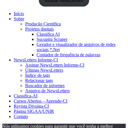
Assinar NewsLetters
Início
Sobre
Produção Científica
Projetos digitais
Classifica AI
Sucupira Scraper
Gerador e visualizador de arquivos de redes
sociais *.Net
Contador de frequência de palavras
NewsLetters Informe-CI
Assinar NewsLetters Informe-CI
Últimas NewsLetters
Índice de tags
Relacionar tags
Buscador de informes
Arquivo de NewsLetters
Classifica-AI
Cursos Abertos – Aprende-CI
Revista Divulga-CI
Página SIGAA/UNIR
Contato
Nós utilizamos cookies para garantir que você tenha a melhor