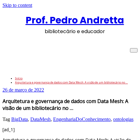
Skip to content
Prof. Pedro Andretta
bibliotecário e educador
Arquitetura e governança de dados com
Data Mesh: A visão de um bibliotecário
no …
Início
Arquitetura e governança de dados com Data Mesh: A visão de um bibliotecário no …
26 de março de 2022
Arquitetura e governança de dados com Data Mesh: A
visão de um bibliotecário no …
Tag
BigData
,
DataMesh
,
EngenhariaDoConhecimento
,
ontologias
[ad_1]
Arquitetura e governança de dados com Data Mesh: A visão de