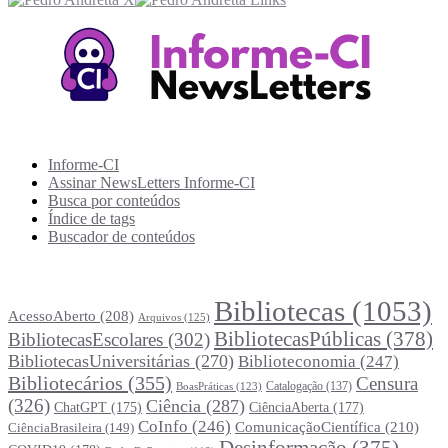
Recursos Informe-CI
Informe-CI
Assinar NewsLetters Informe-CI
Busca por conteúdos
Índice de tags
Buscador de conteúdos
Principais Tags (Assuntos)
Bibliotecas
(1053)
AcessoAberto
(208)
Arquivos
(125)
BibliotecasPúblicas
(378)
BibliotecasEscolares
(302)
BibliotecasUniversitárias
(270)
Biblioteconomia
(247)
Bibliotecários
(355)
Censura
Catalogação
(137)
BoasPráticas
(123)
(326)
Ciência
(287)
ChatGPT
(175)
CiênciaAberta
(177)
CoInfo
(246)
ComunicaçãoCientífica
(210)
CiênciaBrasileira
(149)