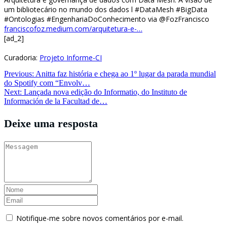
um bibliotecário no mundo dos dados l #DataMesh #BigData
#Ontologias #EngenhariaDoConhecimento via @FozFrancisco
franciscofoz.medium.com/arquitetura-e-…
[ad_2]
Curadoria:
Projeto Informe-CI
Navegação
Previous:
Anitta faz história e chega ao 1º lugar da parada mundial
do Spotify com “Envolv…
de
Next:
Lançada nova edição do Informatio, do Instituto de
Post
Información de la Facultad de…
Deixe uma resposta
Notifique-me sobre novos comentários por e-mail.