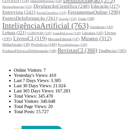
Desinformação
(375)
COVID19
(178)
DadosDePesquisa
(118)
DivulgaçãoCientífica
(248)
Educação
(217)
DireitosAutorais
(125)
FerramentasOnline
(290)
Entrevista
(242)
EscritaCientífica
(119)
FontesDeInformação
(261)
Guias
(140)
Google
(119)
InteligênciaArtificial
(763)
Jornalismo
(142)
Leitura
(221)
Livros
Literatura
(145)
LGBTQIAP
(120)
ListasDeLivros
(120)
LivrosCI
(319)
Museus
(312)
(195)
MercadoEditorial
(147)
Periódicos
(160)
MídiasSociais
(139)
PovosIndígenas
(120)
RevistasCI
(366)
Tendências
(185)
ProdutosEServiçosDeInformação
(140)
Estatísticas
Online Visitors:
7
Yesterday's Views:
410
Last 7 Days Views:
3.385
Last 30 Days Views:
21.024
Last 365 Days Views:
167.283
Total Views:
345.470
Total Visitors:
340.648
Total Page Views:
20
Total Posts:
15.727