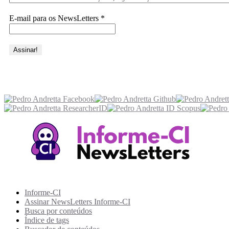
E-mail para os NewsLetters
*
Acesse também
Recursos Informe-CI
Informe-CI
Assinar NewsLetters Informe-CI
Busca por conteúdos
Índice de tags