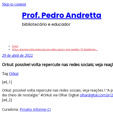
Skip to content
Prof. Pedro Andretta
bibliotecário e educador
Orkut: possível volta repercute nas redes so
Início
Orkut: possível volta repercute nas redes sociais; veja reações l “A plataforma,…
29 de abril de 2022
Orkut: possível volta repercute nas redes sociais; veja reaç
Tag
Orkut
[ad_1]
Orkut: possível volta repercute nas redes sociais; veja reações l “
dia cheio de nostalgia.“ #Orkut via Olhar Digital
olhardigital.com.br/
[ad_2]
Curadoria:
Projeto Informe-CI