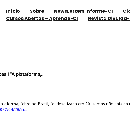
Início
Sobre
NewsLetters Informe-CI
Cl
Cursos Abertos – Aprende-CI
Revista Divulga-
ciais; veja reações l “A plataforma,…
ões l “A plataforma,…
A plataforma, febre no Brasil, foi desativada em 2014, mas não saiu d
2022/04/28/int…