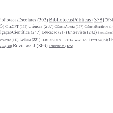
BibliotecasPúblicas
(378)
ibliotecasEscolares
(302)
Bibl
5)
Ciência
(287)
ChatGPT
(175)
CiênciaAberta
(177)
CiênciaBrasileira
(1
lgaçãoCientífica
(247)
Entrevista
(242)
Educação
(217)
EscritaCientí
Leitura
(221)
Li
ornalismo
(142)
Literatura
(145)
LGBTQIAP
(120)
ListasDeLivros
(120)
RevistasCI
(366)
Tendências
(185)
ação
(140)