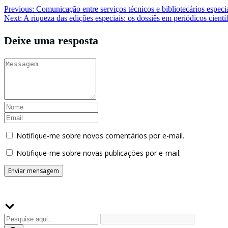
Navegação
Previous:
Comunicação entre serviços técnicos e bibliotecários espec
Next:
A riqueza das edições especiais: os dossiês em periódicos cient
de
Post
Deixe uma resposta
Notifique-me sobre novos comentários por e-mail.
Notifique-me sobre novas publicações por e-mail.
Buscador