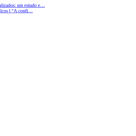
ializados: um estudo e…
íficos l “A confi…