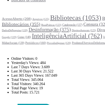
Buscador de conteúdos
Principais Tags (Assuntos)
Bibliotecas
(1053)
B
AcessoAberto
(208)
Arquivos
(125)
Bibliotecários
(355)
Censura
(32
Catalogação
(137)
BoasPráticas
(123)
Desinformação
(375)
Divu
DireitosAutorais
(125)
DadosDePesquisa
(118)
InteligênciaArtificial
(762)
Guias
(140)
J
Google
(119)
Periódicos
(160)
MídiasSociais
(139)
ProdutosEServiçosDeInform
PovosIndígenas
(120)
Estatísticas
Online Visitors:
0
Yesterday's Views:
484
Last 7 Days Views:
3.609
Last 30 Days Views:
21.522
Last 365 Days Views:
167.049
Total Views:
345.064
Total Visitors:
340.264
Total Page Views:
19
Total Posts:
15.721