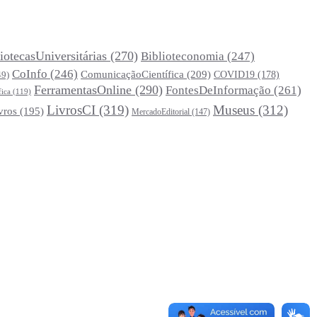
iotecasUniversitárias
(270)
Biblioteconomia
(247)
CoInfo
(246)
ComunicaçãoCientífica
(209)
COVID19
(178)
49)
FerramentasOnline
(290)
FontesDeInformação
(261)
fica
(119)
LivrosCI
(319)
Museus
(312)
vros
(195)
MercadoEditorial
(147)