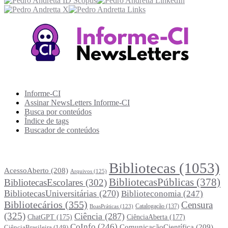
Recursos Informe-CI
Informe-CI
Assinar NewsLetters Informe-CI
Busca por conteúdos
Índice de tags
Buscador de conteúdos
Principais Tags (Assuntos)
Bibliotecas
(1053)
AcessoAberto
(208)
Arquivos
(125)
BibliotecasPúblicas
(378)
BibliotecasEscolares
(302)
BibliotecasUniversitárias
(270)
Biblioteconomia
(247)
Bibliotecários
(355)
Censura
Catalogação
(137)
BoasPráticas
(123)
(325)
Ciência
(287)
ChatGPT
(175)
CiênciaAberta
(177)
CoInfo
(246)
ComunicaçãoCientífica
(209)
CiênciaBrasileira
(149)