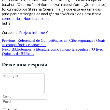
batalha l “O termo “dezinformatsiya” ( #desinformação em russo)
foi cunhado por Stalin na Guerra Fria, já que esta era uma das
principais estratégias da inteligência soviética.” via ComCiência
comciencia.br/bombardeio-de-…
[ad_2]
Curadoria:
Projeto Informe-CI
Navegação
Previous:
Referencial de Competências em Cibersegurança l Quais
as competências e capacid…
de
Next:
Biblioterapia: a literatura como função terapêutica l”O livro
Post
Quintais da Biblio…
Deixe uma resposta