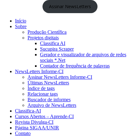
Assinar NewsLetters
Início
Sobre
Produção Científica
Projetos digitais
Classifica AI
Sucupira Scraper
Gerador e visualizador de arquivos de redes
sociais *.Net
Contador de frequência de palavras
NewsLetters Informe-CI
Assinar NewsLetters Informe-CI
Últimas NewsLetters
Índice de tags
Relacionar tags
Buscador de informes
Arquivo de NewsLetters
Classifica-AI
Cursos Abertos – Aprende-CI
Revista Divulga-CI
Página SIGAA/UNIR
Contato