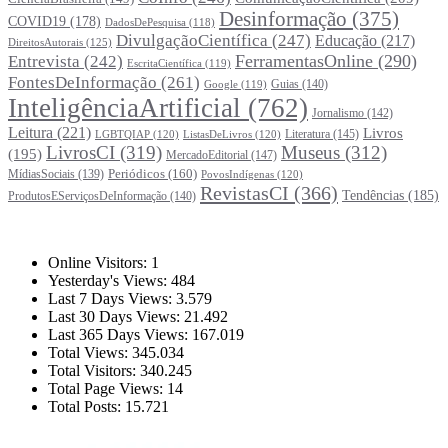
Desinformação
(375)
COVID19
(178)
DadosDePesquisa
(118)
DivulgaçãoCientífica
(247)
Educação
(217)
DireitosAutorais
(125)
FerramentasOnline
(290)
Entrevista
(242)
EscritaCientífica
(119)
FontesDeInformação
(261)
Guias
(140)
Google
(119)
InteligênciaArtificial
(762)
Jornalismo
(142)
Leitura
(221)
Livros
Literatura
(145)
LGBTQIAP
(120)
ListasDeLivros
(120)
LivrosCI
(319)
Museus
(312)
(195)
MercadoEditorial
(147)
Periódicos
(160)
MídiasSociais
(139)
PovosIndígenas
(120)
RevistasCI
(366)
Tendências
(185)
ProdutosEServiçosDeInformação
(140)
Estatísticas
Online Visitors:
1
Yesterday's Views:
484
Last 7 Days Views:
3.579
Last 30 Days Views:
21.492
Last 365 Days Views:
167.019
Total Views:
345.034
Total Visitors:
340.245
Total Page Views:
14
Total Posts:
15.721