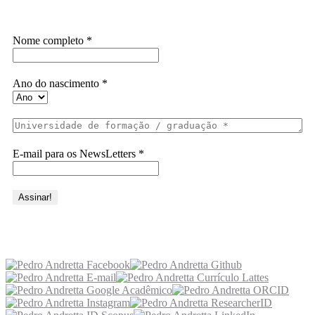
Assine a Informe-CI NewsLetters
Nome completo
*
Ano do nascimento
*
E-mail para os NewsLetters
*
Acesse também