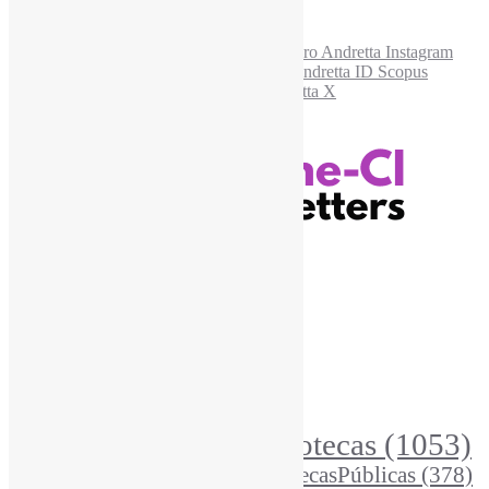
Recursos Informe-CI
Informe-CI
Assinar NewsLetters Informe-CI
Busca por conteúdos
Índice de tags
Buscador de conteúdos
Principais Tags (Assuntos)
Bibliotecas
(1053)
AcessoAberto
(208)
Arquivos
(125)
BibliotecasPúblicas
(378)
BibliotecasEscolares
(302)