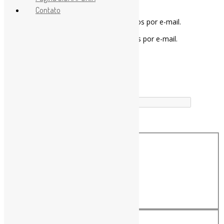
Contato
Notifique-me sobre novos comentários por e-mail.
Notifique-me sobre novas publicações por e-mail.
Buscador
Buscar correspondência exata
Busca no Títulos
Busca no Conteúdo