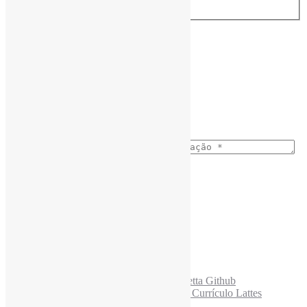
Assine a Informe-CI NewsLetters
Nome completo
*
Ano do nascimento
*
E-mail para os NewsLetters
*
Acesse também