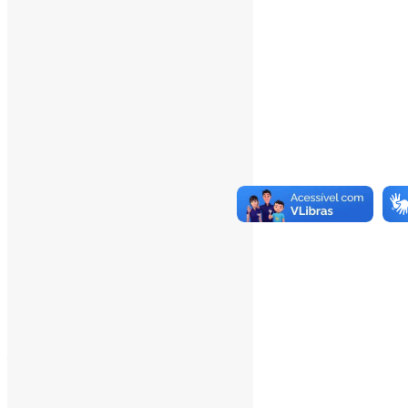
Total Page Views:
14
Total Posts:
15.727
___
Pesquisar
Pesquisar