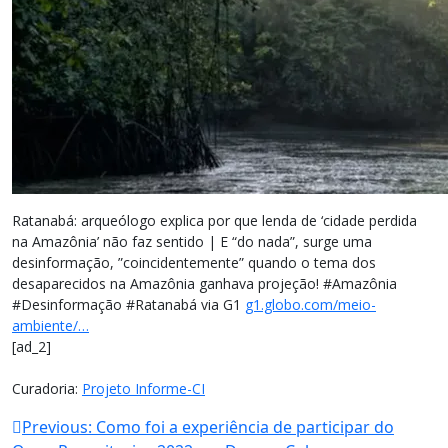
Ratanabá: arqueólogo explica por que lenda de ‘cidade perdida
na Amazônia’ não faz sentido | E “do nada”, surge uma
desinformação, ”coincidentemente” quando o tema dos
desaparecidos na Amazônia ganhava projeção! #Amazônia
#Desinformação #Ratanabá via G1
g1.globo.com/meio-
ambiente/…
[ad_2]
Curadoria:
Projeto Informe-CI
Navegação
Previous:
Como foi a experiência de participar do