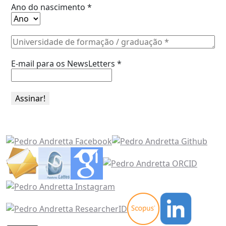
Ano do nascimento
*
E-mail para os NewsLetters
*
Acesse também