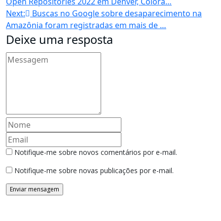
Open Repositories 2022 em Denver, Colora…
de
Next:
Buscas no Google sobre desaparecimento na
Amazônia foram registradas em mais de …
Post
Deixe uma resposta
Notifique-me sobre novos comentários por e-mail.
Notifique-me sobre novas publicações por e-mail.
Buscador