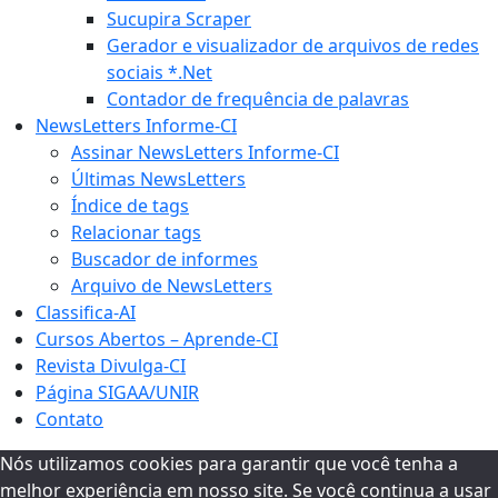
Sucupira Scraper
Gerador e visualizador de arquivos de redes
sociais *.Net
Contador de frequência de palavras
NewsLetters Informe-CI
Assinar NewsLetters Informe-CI
Últimas NewsLetters
Índice de tags
Relacionar tags
Buscador de informes
Arquivo de NewsLetters
Classifica-AI
Cursos Abertos – Aprende-CI
Revista Divulga-CI
Página SIGAA/UNIR
Contato
Nós utilizamos cookies para garantir que você tenha a
melhor experiência em nosso site. Se você continua a usar