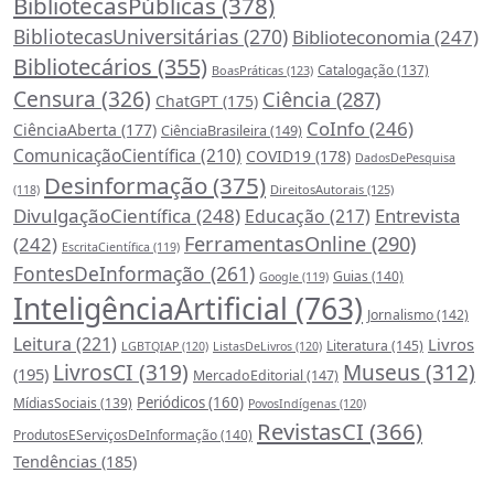
BibliotecasPúblicas
(378)
BibliotecasUniversitárias
(270)
Biblioteconomia
(247)
Bibliotecários
(355)
Catalogação
(137)
BoasPráticas
(123)
Censura
(326)
Ciência
(287)
ChatGPT
(175)
CoInfo
(246)
CiênciaAberta
(177)
CiênciaBrasileira
(149)
ComunicaçãoCientífica
(210)
COVID19
(178)
DadosDePesquisa
Desinformação
(375)
DireitosAutorais
(125)
(118)
DivulgaçãoCientífica
(248)
Entrevista
Educação
(217)
FerramentasOnline
(290)
(242)
EscritaCientífica
(119)
FontesDeInformação
(261)
Guias
(140)
Google
(119)
InteligênciaArtificial
(763)
Jornalismo
(142)
Leitura
(221)
Livros
Literatura
(145)
LGBTQIAP
(120)
ListasDeLivros
(120)
LivrosCI
(319)
Museus
(312)
(195)
MercadoEditorial
(147)
Periódicos
(160)
MídiasSociais
(139)
PovosIndígenas
(120)
RevistasCI
(366)
ProdutosEServiçosDeInformação
(140)
Tendências
(185)
Estatísticas