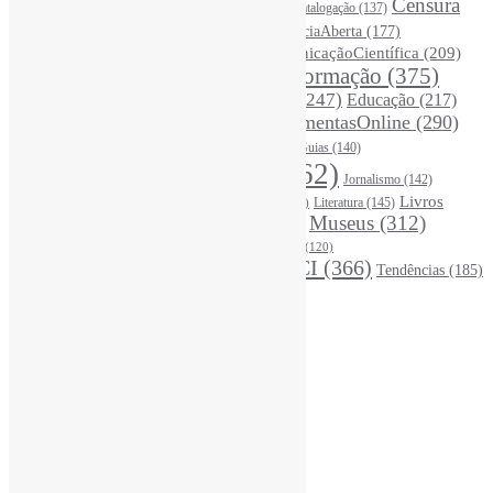
Bibliotecários
(355)
Censura
Catalogação
(137)
BoasPráticas
(123)
(325)
Ciência
(287)
ChatGPT
(175)
CiênciaAberta
(177)
CoInfo
(246)
ComunicaçãoCientífica
(209)
CiênciaBrasileira
(149)
Desinformação
(375)
COVID19
(178)
DadosDePesquisa
(118)
DivulgaçãoCientífica
(247)
Educação
(217)
DireitosAutorais
(125)
FerramentasOnline
(290)
Entrevista
(242)
EscritaCientífica
(119)
FontesDeInformação
(261)
Guias
(140)
Google
(119)
InteligênciaArtificial
(762)
Jornalismo
(142)
Leitura
(221)
Livros
Literatura
(145)
LGBTQIAP
(120)
ListasDeLivros
(120)
LivrosCI
(319)
Museus
(312)
(195)
MercadoEditorial
(147)
Periódicos
(160)
MídiasSociais
(139)
PovosIndígenas
(120)
RevistasCI
(366)
Tendências
(185)
ProdutosEServiçosDeInformação
(140)
Estatísticas
Online Visitors:
1
Yesterday's Views:
410
Last 7 Days Views:
3.191
Last 30 Days Views:
20.830
Last 365 Days Views:
167.089
Total Views:
345.276
Total Visitors:
340.469
Total Page Views:
7