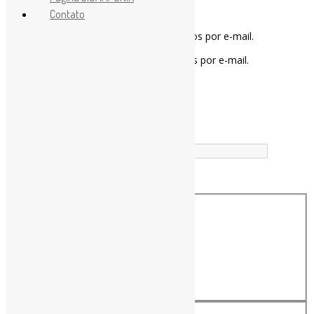
Contato
Notifique-me sobre novos comentários por e-mail.
Notifique-me sobre novas publicações por e-mail.
Buscador
Buscar correspondência exata
Busca no Títulos
Busca no Conteúdo