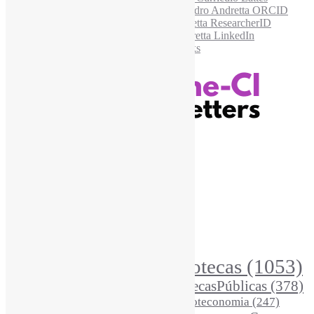
Recursos Informe-CI
Informe-CI
Assinar NewsLetters Informe-CI
Busca por conteúdos
Índice de tags
Buscador de conteúdos
Principais Tags (Assuntos)
Bibliotecas
(1053)
AcessoAberto
(208)
Arquivos
(125)
BibliotecasPúblicas
(378)
BibliotecasEscolares
(302)
BibliotecasUniversitárias
(270)
Biblioteconomia
(247)