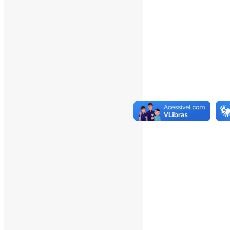
Total Posts:
15.721
___
Pesquisar
Pesquisar