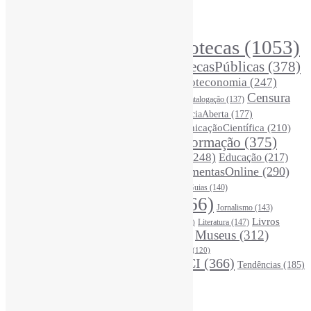
Principais Tags (Assuntos)
Bibliotecas
(1053)
AcessoAberto
(208)
Arquivos
(125)
BibliotecasPúblicas
(378)
BibliotecasEscolares
(302)
BibliotecasUniversitárias
(270)
Biblioteconomia
(247)
Bibliotecários
(355)
Censura
Catalogação
(137)
BoasPráticas
(123)
(326)
Ciência
(287)
ChatGPT
(175)
CiênciaAberta
(177)
CoInfo
(246)
ComunicaçãoCientífica
(210)
CiênciaBrasileira
(149)
Desinformação
(375)
COVID19
(178)
DadosDePesquisa
(118)
DivulgaçãoCientífica
(248)
Educação
(217)
DireitosAutorais
(125)
FerramentasOnline
(290)
Entrevista
(242)
EscritaCientífica
(119)
FontesDeInformação
(261)
Guias
(140)
Google
(119)
InteligênciaArtificial
(766)
Jornalismo
(143)
Leitura
(221)
Livros
Literatura
(147)
LGBTQIAP
(120)
ListasDeLivros
(120)
LivrosCI
(319)
Museus
(312)
(195)
MercadoEditorial
(147)
Periódicos
(160)
MídiasSociais
(139)
PovosIndígenas
(120)
RevistasCI
(366)
Tendências
(185)
ProdutosEServiçosDeInformação
(140)
Estatísticas