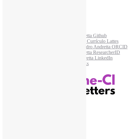
Acesse também
Recursos Informe-CI
Informe-CI
Assinar NewsLetters Informe-CI
Busca por conteúdos
Índice de tags
Buscador de conteúdos