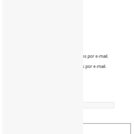
Deixe uma resposta
Notifique-me sobre novos comentários por e-mail.
Notifique-me sobre novas publicações por e-mail.
Buscador