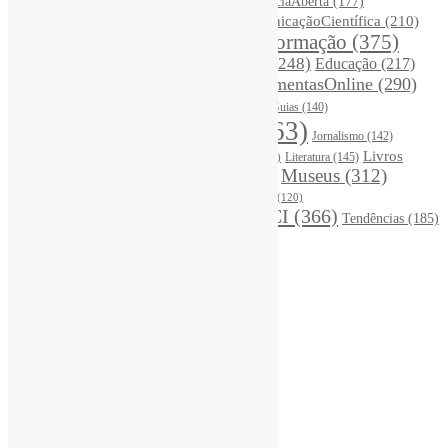
Ciência
(287)
ChatGPT
(175)
CiênciaAberta
(177)
CoInfo
(246)
ComunicaçãoCientífica
(210)
CiênciaBrasileira
(149)
Desinformação
(375)
COVID19
(178)
DadosDePesquisa
(118)
DivulgaçãoCientífica
(248)
Educação
(217)
DireitosAutorais
(125)
FerramentasOnline
(290)
Entrevista
(242)
EscritaCientífica
(119)
FontesDeInformação
(261)
Guias
(140)
Google
(119)
InteligênciaArtificial
(763)
Jornalismo
(142)
Leitura
(221)
Livros
Literatura
(145)
LGBTQIAP
(120)
ListasDeLivros
(120)
LivrosCI
(319)
Museus
(312)
(195)
MercadoEditorial
(147)
Periódicos
(160)
MídiasSociais
(139)
PovosIndígenas
(120)
RevistasCI
(366)
Tendências
(185)
ProdutosEServiçosDeInformação
(140)
Estatísticas
Online Visitors:
1
Yesterday's Views:
370
Last 7 Days Views:
2.894
Last 30 Days Views:
20.182
Last 365 Days Views:
167.170
Total Views:
345.536
Total Visitors:
340.713
Total Page Views:
21
Total Posts:
15.727