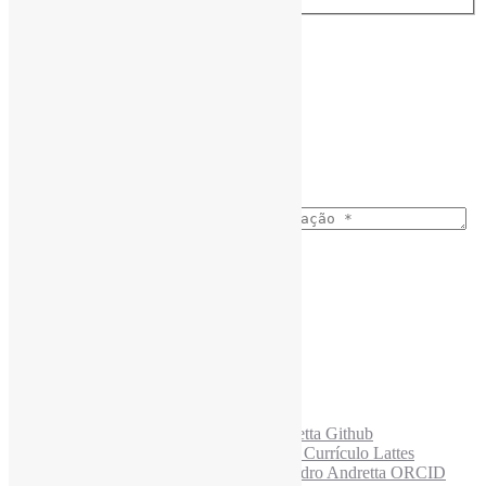
Assine a Informe-CI NewsLetters
Nome completo
*
Ano do nascimento
*
E-mail para os NewsLetters
*
Acesse também