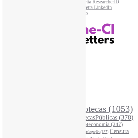
Recursos Informe-CI
Informe-CI
Assinar NewsLetters Informe-CI
Busca por conteúdos
Índice de tags
Buscador de conteúdos
Principais Tags (Assuntos)
Bibliotecas
(1053)
AcessoAberto
(208)
Arquivos
(125)
BibliotecasPúblicas
(378)
BibliotecasEscolares
(302)
BibliotecasUniversitárias
(270)
Biblioteconomia
(247)
Bibliotecários
(355)
Censura
Catalogação
(137)
BoasPráticas
(123)
(326)