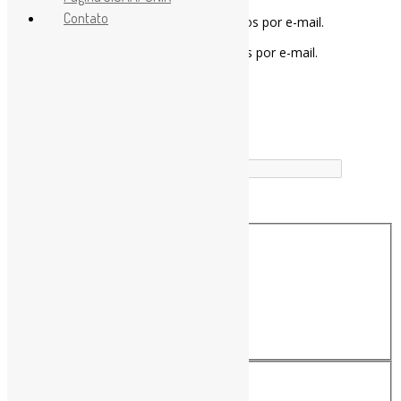
Contato
Notifique-me sobre novos comentários por e-mail.
Notifique-me sobre novas publicações por e-mail.
Buscador
Buscar correspondência exata
Busca no Títulos
Busca no Conteúdo