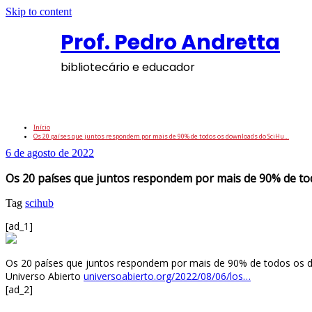
Skip to content
Prof. Pedro Andretta
bibliotecário e educador
Os 20 países que juntos respondem por mai
Início
Os 20 países que juntos respondem por mais de 90% de todos os downloads do SciHu…
6 de agosto de 2022
Os 20 países que juntos respondem por mais de 90% de t
Tag
scihub
[ad_1]
Os 20 países que juntos respondem por mais de 90% de todos os dow
Universo Abierto
universoabierto.org/2022/08/06/los…
[ad_2]