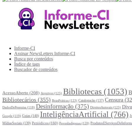
Recursos Informe-CI
Informe-CI
Assinar NewsLetters Informe-CI
Busca por conteúdos
Índice de tags
Buscador de conteúdos
Principais Tags (Assuntos)
Bibliotecas
(1053)
B
AcessoAberto
(208)
Arquivos
(125)
Bibliotecários
(355)
Censura
(32
Catalogação
(137)
BoasPráticas
(123)
Desinformação
(375)
Divu
DireitosAutorais
(125)
DadosDePesquisa
(118)
InteligênciaArtificial
(766)
Guias
(140)
J
Google
(119)
Periódicos
(160)
MídiasSociais
(139)
ProdutosEServiçosDeInform
PovosIndígenas
(120)