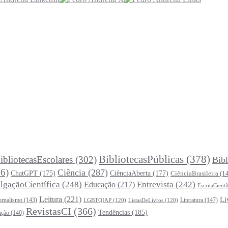
BibliotecasPúblicas
(378)
ibliotecasEscolares
(302)
Bibl
6)
Ciência
(287)
ChatGPT
(175)
CiênciaAberta
(177)
CiênciaBrasileira
(1
lgaçãoCientífica
(248)
Entrevista
(242)
Educação
(217)
EscritaCientí
Leitura
(221)
Li
ornalismo
(143)
Literatura
(147)
LGBTQIAP
(120)
ListasDeLivros
(120)
RevistasCI
(366)
Tendências
(185)
ação
(140)