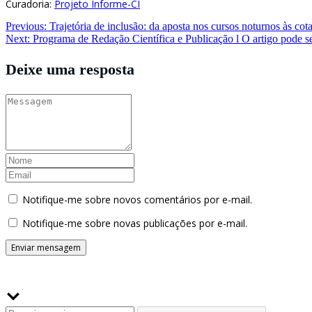
Curadoria:
Projeto Informe-CI
Navegação
Previous:
Trajetória de inclusão: da aposta nos cursos noturnos às c
Next:
Programa de Redação Científica e Publicação l O artigo pode s
de
Post
Deixe uma resposta
Notifique-me sobre novos comentários por e-mail.
Notifique-me sobre novas publicações por e-mail.
Buscador