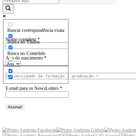
Assine a Informe-CI NewsLetters
Buscar correspondência exata
Nome completo
*
Busca no Títulos
Busca no Conteúdo
Ano do nascimento
*
E-mail para os NewsLetters
*
Acesse também