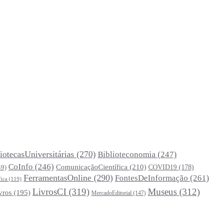
iotecasUniversitárias
(270)
Biblioteconomia
(247)
CoInfo
(246)
ComunicaçãoCientífica
(210)
COVID19
(178)
49)
FerramentasOnline
(290)
FontesDeInformação
(261)
fica
(119)
LivrosCI
(319)
Museus
(312)
vros
(195)
MercadoEditorial
(147)