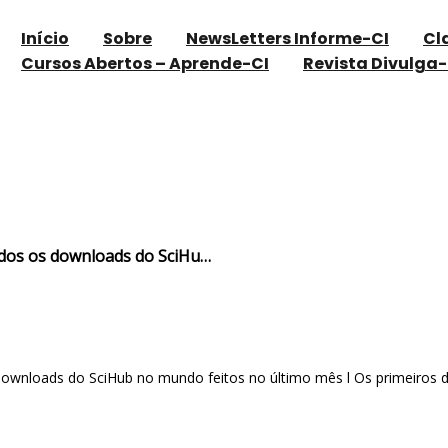
Início
Sobre
NewsLetters Informe-CI
Cl
Cursos Abertos – Aprende-CI
Revista Divulga-
s de 90% de todos os downloads do SciHu…
odos os downloads do SciHu…
nloads do SciHub no mundo feitos no último mês l Os primeiros do r