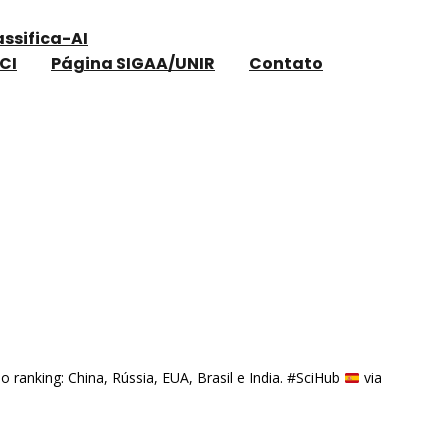
assifica-AI
CI
Página SIGAA/UNIR
Contato
anking: China, Rússia, EUA, Brasil e India. #SciHub
via