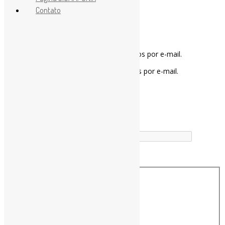
Contato
Notifique-me sobre novos comentários por e-mail.
Notifique-me sobre novas publicações por e-mail.
Buscador
Buscar correspondência exata
Busca no Títulos
Busca no Conteúdo