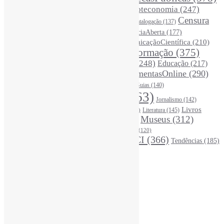
BibliotecasUniversitárias
(270)
Biblioteconomia
(247)
Bibliotecários
(355)
Censura
Catalogação
(137)
BoasPráticas
(123)
(326)
Ciência
(287)
ChatGPT
(175)
CiênciaAberta
(177)
CoInfo
(246)
ComunicaçãoCientífica
(210)
CiênciaBrasileira
(149)
Desinformação
(375)
COVID19
(178)
DadosDePesquisa
(118)
DivulgaçãoCientífica
(248)
Educação
(217)
DireitosAutorais
(125)
FerramentasOnline
(290)
Entrevista
(242)
EscritaCientífica
(119)
FontesDeInformação
(261)
Guias
(140)
Google
(119)
InteligênciaArtificial
(763)
Jornalismo
(142)
Leitura
(221)
Livros
Literatura
(145)
LGBTQIAP
(120)
ListasDeLivros
(120)
LivrosCI
(319)
Museus
(312)
(195)
MercadoEditorial
(147)
Periódicos
(160)
MídiasSociais
(139)
PovosIndígenas
(120)
RevistasCI
(366)
Tendências
(185)
ProdutosEServiçosDeInformação
(140)
Estatísticas
Online Visitors:
1
Yesterday's Views:
370
Last 7 Days Views:
3.114
Last 30 Days Views:
20.402
Last 365 Days Views:
167.390
Total Views:
345.756