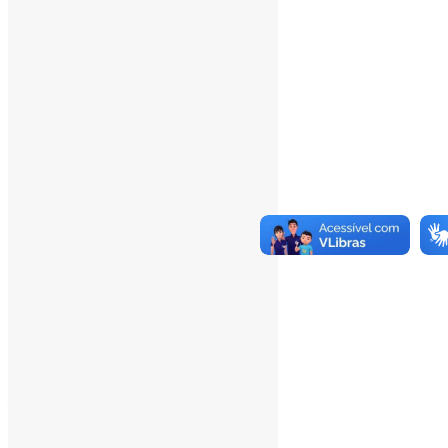
Total Visitors:
340.926
Total Page Views:
11
Total Posts:
15.727
___
Pesquisar