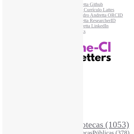
Recursos Informe-CI
Informe-CI
Assinar NewsLetters Informe-CI
Busca por conteúdos
Índice de tags
Buscador de conteúdos
Principais Tags (Assuntos)
Bibliotecas
(1053)
AcessoAberto
(208)
Arquivos
(125)
BibliotecasPúblicas
(378)
BibliotecasEscolares
(302)