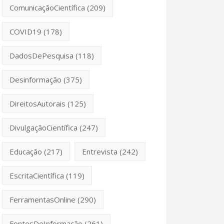
ComunicaçãoCientífica
(209)
COVID19
(178)
DadosDePesquisa
(118)
Desinformação
(375)
DireitosAutorais
(125)
DivulgaçãoCientífica
(247)
Educação
(217)
Entrevista
(242)
EscritaCientífica
(119)
FerramentasOnline
(290)
FontesDeInformação
(261)