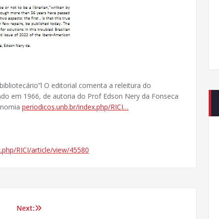
ibliotecário”l O editorial comenta a releitura do
cado em 1966, de autoria do Prof Edson Nery da Fonseca
conomia
periodicos.unb.br/index.php/RICI…
x.php/RICI/article/view/45580
Next: