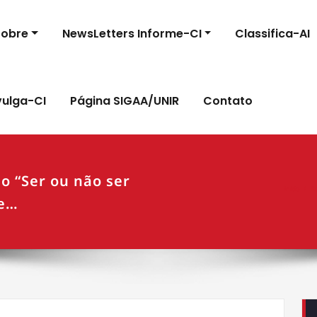
Sobre
NewsLetters Informe-CI
Classifica-AI
vulga-CI
Página SIGAA/UNIR
Contato
o “Ser ou não ser
Início
Re
me…