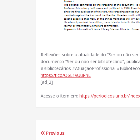
Reflexões sobre a atualidade do “Ser ou não ser b
documento “Ser ou não ser bibliotecário”, publi
#Bibliotecários #AtuaçãoProfissional #Bibliote
https://t.co/O6E1vUuPnL
[ad_2]
Acesse o item em:
https://periodicos.unb.br/inde
Previous:
Navegação