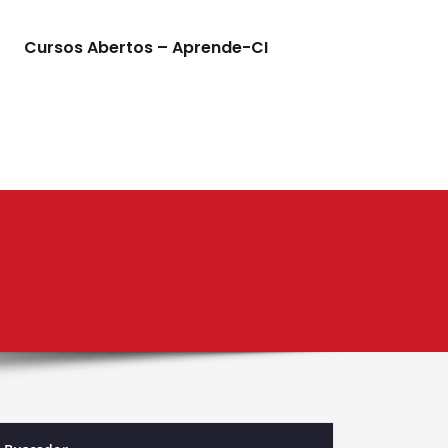
Cursos Abertos – Aprende-CI
flexões sobre a atualidade do “Ser ou não ser bibliotecário”l O editorial come…