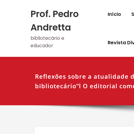
Skip
to
Prof. Pedro
Início
content
Andretta
bibliotecário e
Revista Di
educador
Reflexões sobre a atualidade d
bibliotecário”l O editorial co