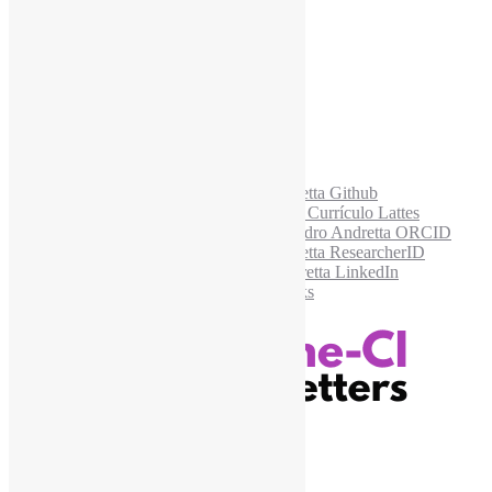
E-mail para os NewsLetters
*
Acesse também
Recursos Informe-CI
Informe-CI