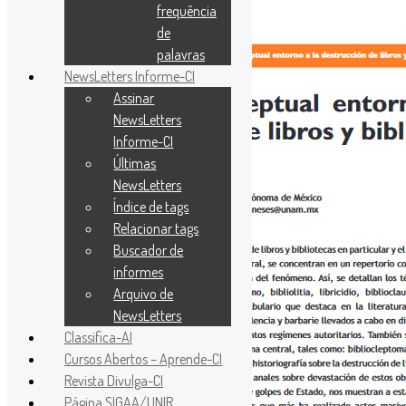
frequência
de
palavras
NewsLetters Informe-CI
Assinar
NewsLetters
Informe-CI
Últimas
NewsLetters
Índice de tags
Relacionar tags
Buscador de
informes
Arquivo de
NewsLetters
Classifica-AI
Cursos Abertos – Aprende-CI
Revista Divulga-CI
Página SIGAA/UNIR