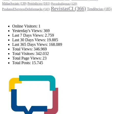
Periódicos
(161)
MídiasSociais
(139)
PovosIndígenas
(120)
RevistasCI
(366)
Tendências
(185)
ProdutosEServiçosDeInformação
(141)
Estatísticas
Online Visitors:
1
Yesterday's Views:
369
Last 7 Days Views:
2.759
Last 30 Days Views:
19.885
Last 365 Days Views:
168.089
Total Views:
346.969
Total Visitors:
342.032
Total Page Views:
23
Total Posts:
15.745