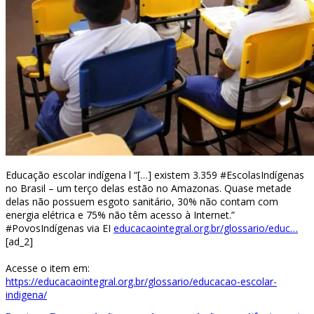
Educação escolar indígena l “[…] existem 3.359 #EscolasIndígenas
no Brasil – um terço delas estão no Amazonas. Quase metade
delas não possuem esgoto sanitário, 30% não contam com
energia elétrica e 75% não têm acesso à Internet.”
#PovosIndígenas via EI
educacaointegral.org.br/glossario/educ…
[ad_2]
Acesse o item em:
https://educacaointegral.org.br/glossario/educacao-escolar-
indigena/