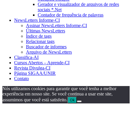
Gerador e visualizador de arquivos de redes
sociais *.Net
Contador de frequência de palavras
NewsLetters Informe-CI
Assinar NewsLetters Informe-CI
Últimas NewsLetters
Índice de tags
Relacionar tags
Buscador de informes
Arquivo de NewsLetters
Classifica-AI
Cursos Abertos – Aprende-CI
Revista Divulga-CI
Página SIGAA/UNIR
Contato
Nós utilizamos cookies para garantir que você tenha a melhor
experiência em nosso site. Se você continua a usar este site,
assumimos que você está satisfeito.
Ok