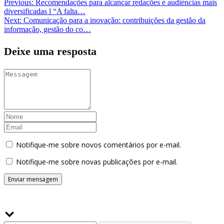
Navegação
Previous:
Recomendações para alcançar redações e audiências mais
diversificadas l “A falta…
de
Next:
Comunicação para a inovação: contribuições da gestão da
Post
informação, gestão do co…
Deixe uma resposta
Notifique-me sobre novos comentários por e-mail.
Notifique-me sobre novas publicações por e-mail.
Buscador