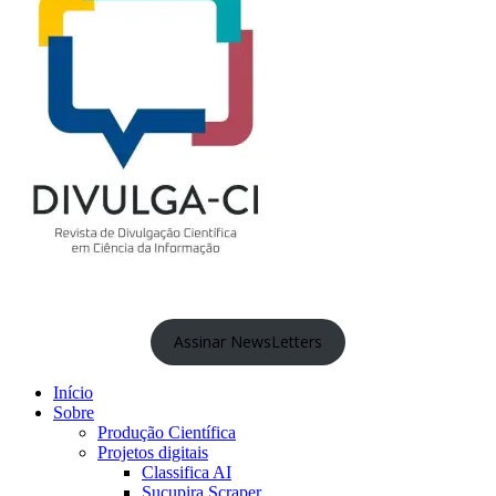
Assinar NewsLetters
Início
Sobre
Produção Científica
Projetos digitais
Classifica AI
Sucupira Scraper