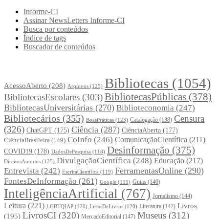
Informe-CI
Assinar NewsLetters Informe-CI
Busca por conteúdos
Índice de tags
Buscador de conteúdos
Principais Tags (Assuntos)
Bibliotecas
(1054)
AcessoAberto
(208)
Arquivos
(125)
BibliotecasPúblicas
(378)
BibliotecasEscolares
(303)
BibliotecasUniversitárias
(270)
Biblioteconomia
(247)
Bibliotecários
(355)
Censura
Catalogação
(138)
BoasPráticas
(123)
(326)
Ciência
(287)
ChatGPT
(175)
CiênciaAberta
(177)
CoInfo
(246)
ComunicaçãoCientífica
(211)
CiênciaBrasileira
(149)
Desinformação
(375)
COVID19
(178)
DadosDePesquisa
(118)
DivulgaçãoCientífica
(248)
Educação
(217)
DireitosAutorais
(125)
FerramentasOnline
(290)
Entrevista
(242)
EscritaCientífica
(119)
FontesDeInformação
(261)
Guias
(140)
Google
(119)
InteligênciaArtificial
(767)
Jornalismo
(144)
Leitura
(221)
Livros
Literatura
(147)
LGBTQIAP
(120)
ListasDeLivros
(120)
LivrosCI
(320)
Museus
(312)
(195)
MercadoEditorial
(147)