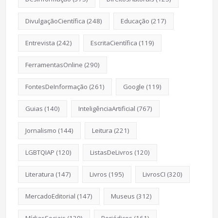
DivulgaçãoCientífica
(248)
Educação
(217)
Entrevista
(242)
EscritaCientífica
(119)
FerramentasOnline
(290)
FontesDeInformação
(261)
Google
(119)
Guias
(140)
InteligênciaArtificial
(767)
Jornalismo
(144)
Leitura
(221)
LGBTQIAP
(120)
ListasDeLivros
(120)
Literatura
(147)
Livros
(195)
LivrosCI
(320)
MercadoEditorial
(147)
Museus
(312)