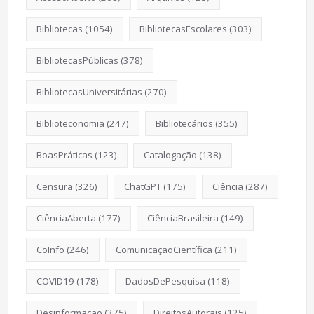
Bibliotecas
(1054)
BibliotecasEscolares
(303)
BibliotecasPúblicas
(378)
BibliotecasUniversitárias
(270)
Biblioteconomia
(247)
Bibliotecários
(355)
BoasPráticas
(123)
Catalogação
(138)
Censura
(326)
ChatGPT
(175)
Ciência
(287)
CiênciaAberta
(177)
CiênciaBrasileira
(149)
CoInfo
(246)
ComunicaçãoCientífica
(211)
COVID19
(178)
DadosDePesquisa
(118)
Desinformação
(375)
DireitosAutorais
(125)