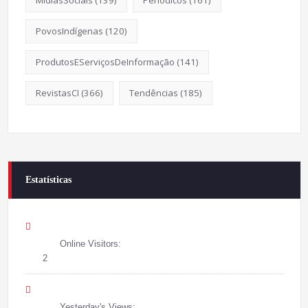
MídiasSociais
(139)
Periódicos
(161)
PovosIndígenas
(120)
ProdutosEServiçosDeInformação
(141)
RevistasCI
(366)
Tendências
(185)
Estatísticas
Online Visitors:
2
Yesterday's Views: