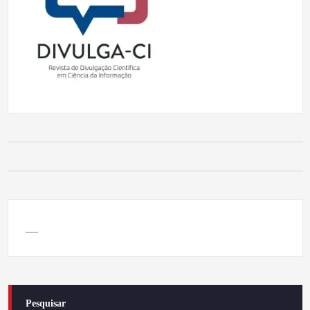
___
Pesquisar