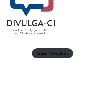
Assinar NewsLetters