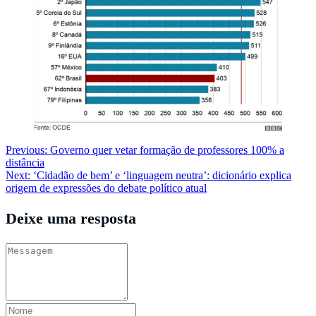
Navegação
Previous:
Governo quer vetar formação de professores 100% a
distância
de
Next:
‘Cidadão de bem’ e ‘linguagem neutra’: dicionário explica
Post
origem de expressões do debate político atual
Deixe uma resposta