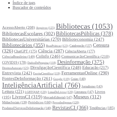
Índice de tags
Buscador de conteúdos
Principais Tags (Assuntos)
Bibliotecas
(1053)
AcessoAberto
(208)
Arquivos
(125)
BibliotecasPúblicas
(378)
BibliotecasEscolares
(302)
BibliotecasUniversitárias
(270)
Biblioteconomia
(247)
Bibliotecários
(355)
Censura
Catalogação
(137)
BoasPráticas
(123)
(326)
Ciência
(287)
ChatGPT
(175)
CiênciaAberta
(177)
CoInfo
(246)
ComunicaçãoCientífica
(210)
CiênciaBrasileira
(149)
Desinformação
(375)
COVID19
(178)
DadosDePesquisa
(118)
DivulgaçãoCientífica
(248)
Educação
(217)
DireitosAutorais
(125)
FerramentasOnline
(290)
Entrevista
(242)
EscritaCientífica
(119)
FontesDeInformação
(261)
Guias
(140)
Google
(119)
InteligênciaArtificial
(766)
Jornalismo
(143)
Leitura
(221)
Livros
Literatura
(147)
LGBTQIAP
(120)
ListasDeLivros
(120)
LivrosCI
(319)
Museus
(312)
(195)
MercadoEditorial
(147)
Periódicos
(160)
MídiasSociais
(139)
PovosIndígenas
(120)
RevistasCI
(366)
Tendências
(185)
ProdutosEServiçosDeInformação
(140)
Estatísticas