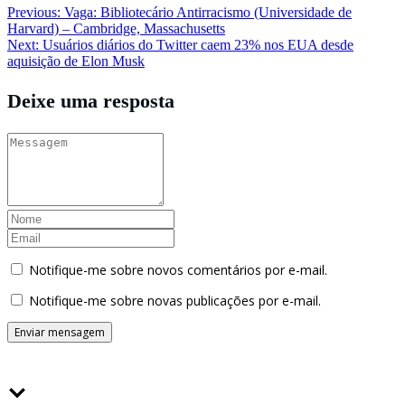
Navegação
Previous:
Vaga: Bibliotecário Antirracismo (Universidade de
Harvard) – Cambridge, Massachusetts
de
Next:
Usuários diários do Twitter caem 23% nos EUA desde
Post
aquisição de Elon Musk
Deixe uma resposta
Notifique-me sobre novos comentários por e-mail.
Notifique-me sobre novas publicações por e-mail.
Buscador