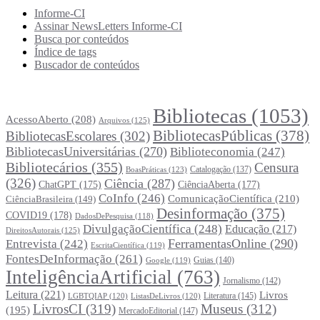
Informe-CI
Assinar NewsLetters Informe-CI
Busca por conteúdos
Índice de tags
Buscador de conteúdos
Principais Tags (Assuntos)
Bibliotecas
(1053)
AcessoAberto
(208)
Arquivos
(125)
BibliotecasPúblicas
(378)
BibliotecasEscolares
(302)
BibliotecasUniversitárias
(270)
Biblioteconomia
(247)
Bibliotecários
(355)
Censura
Catalogação
(137)
BoasPráticas
(123)
(326)
Ciência
(287)
ChatGPT
(175)
CiênciaAberta
(177)
CoInfo
(246)
ComunicaçãoCientífica
(210)
CiênciaBrasileira
(149)
Desinformação
(375)
COVID19
(178)
DadosDePesquisa
(118)
DivulgaçãoCientífica
(248)
Educação
(217)
DireitosAutorais
(125)
FerramentasOnline
(290)
Entrevista
(242)
EscritaCientífica
(119)
FontesDeInformação
(261)
Guias
(140)
Google
(119)
InteligênciaArtificial
(763)
Jornalismo
(142)
Leitura
(221)
Livros
Literatura
(145)
LGBTQIAP
(120)
ListasDeLivros
(120)
LivrosCI
(319)
Museus
(312)
(195)
MercadoEditorial
(147)