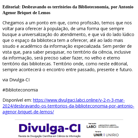
Editorial: Desbravando os territórios da Biblioteconomia, por Antonio
Agenor Briquet de Lemos
Chegamos a um ponto em que, como profissão, temos que nos
voltar para oferecer à população, de uma forma que sempre
busque a universalização do atendimento, e que vá do lado lúdico
que o espaço da biblioteca tem a oferecer, até ao lado mais
sisudo e acadêmico da informação especializada. Sem perder de
vista que, para saber pesquisar, no território da ciência, inclusive
da informação, será preciso saber fazer, no velho e eterno
território das bibliotecas. Território onde, como neste editorial,
sempre acontecerá o encontro entre passado, presente e futuro.
via Divulga-CI
#Biblioteconomia
Disponível em:
https://www.divulgaci.labci.online/v-2-n-3-mar-
2024/desbravando-os-territorios-da-biblioteconomia-por-antonio-
agenor-briquet-de-lemos/