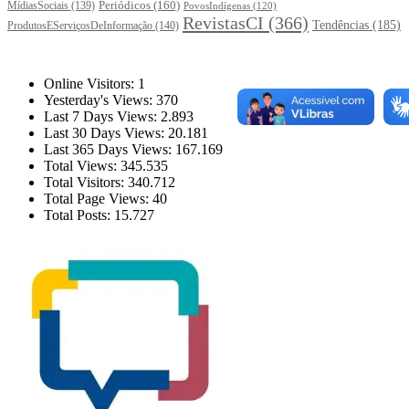
Periódicos
(160)
MídiasSociais
(139)
PovosIndígenas
(120)
RevistasCI
(366)
Tendências
(185)
ProdutosEServiçosDeInformação
(140)
Estatísticas
Online Visitors:
1
Yesterday's Views:
370
Last 7 Days Views:
2.893
Last 30 Days Views:
20.181
Last 365 Days Views:
167.169
Total Views:
345.535
Total Visitors:
340.712
Total Page Views:
40
Total Posts:
15.727