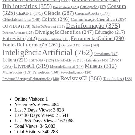
Bibliotecários
(355)
Censura
Catalogação
(137)
BoasPráticas
(123)
(325)
Ciência
(287)
ChatGPT
(175)
CiênciaAberta
(177)
CoInfo
(246)
ComunicaçãoCientífica
(209)
CiênciaBrasileira
(149)
Desinformação
(375)
COVID19
(178)
DadosDePesquisa
(118)
DivulgaçãoCientífica
(247)
Educação
(217)
DireitosAutorais
(125)
FerramentasOnline
(290)
Entrevista
(242)
EscritaCientífica
(119)
FontesDeInformação
(261)
Guias
(140)
Google
(119)
InteligênciaArtificial
(762)
Jornalismo
(142)
Leitura
(221)
Livros
Literatura
(145)
LGBTQIAP
(120)
ListasDeLivros
(120)
LivrosCI
(319)
Museus
(312)
(195)
MercadoEditorial
(147)
Periódicos
(160)
MídiasSociais
(139)
PovosIndígenas
(120)
RevistasCI
(366)
Tendências
(185)
ProdutosEServiçosDeInformação
(140)
Estatísticas
Online Visitors:
1
Yesterday's Views:
484
Last 7 Days Views:
3.628
Last 30 Days Views:
21.541
Last 365 Days Views:
167.068
Total Views:
345.083
Total Visitors:
340.283