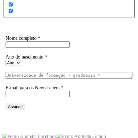
Assine a Informe-CI NewsLetters
Nome completo
*
Ano do nascimento
*
E-mail para os NewsLetters
*
Acesse também