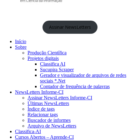
Assinar NewsLetters
Início
Sobre
Produção Científica
Projetos digitais
Classifica AI
Sucupira Scraper
Gerador e visualizador de arquivos de redes
sociais *.Net
Contador de frequência de palavras
NewsLetters Informe-CI
Assinar NewsLetters Informe-CI
Últimas NewsLetters
Índice de tags
Relacionar tags
Buscador de informes
Arquivo de NewsLetters
Classifica-AI
Cursos Abertos – Aprende-CI