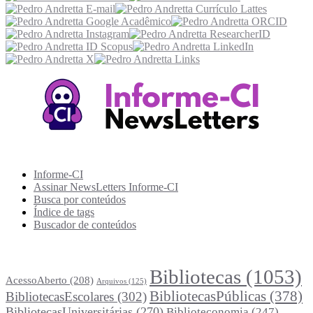
Recursos Informe-CI
Informe-CI
Assinar NewsLetters Informe-CI
Busca por conteúdos
Índice de tags
Buscador de conteúdos
Principais Tags (Assuntos)
Bibliotecas
(1053)
AcessoAberto
(208)
Arquivos
(125)
BibliotecasPúblicas
(378)
BibliotecasEscolares
(302)
BibliotecasUniversitárias
(270)
Biblioteconomia
(247)