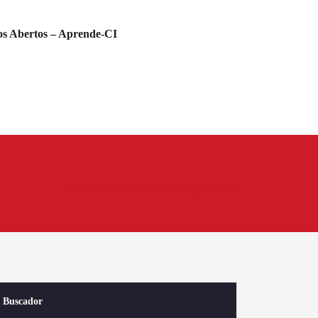
s Abertos – Aprende-CI
Início
Como eu posso começar a fazer divulgação científica?
Buscador