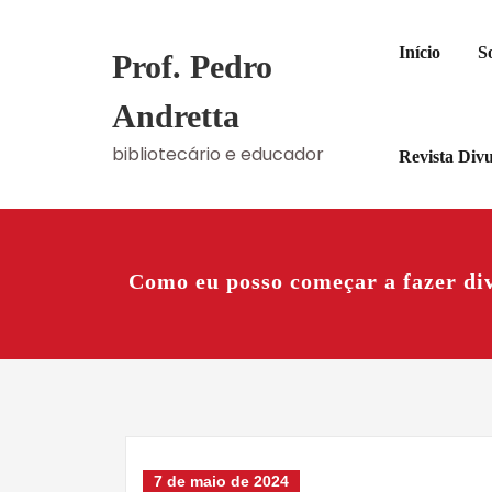
Skip
to
Início
S
Prof. Pedro
content
Andretta
bibliotecário e educador
Revista Div
Como eu posso começar a fazer div
7 de maio de 2024