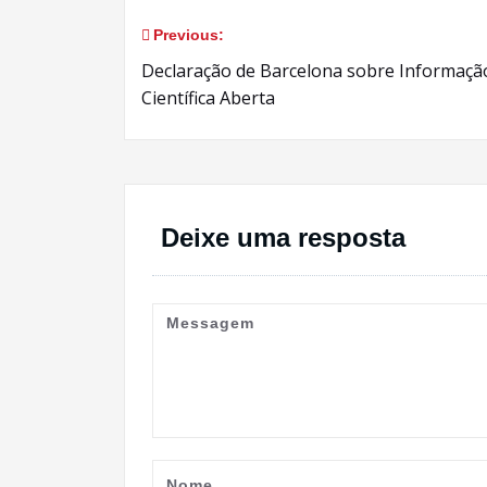
Previous:
Navegação
Declaração de Barcelona sobre Informaçã
de
Científica Aberta
Post
Deixe uma resposta