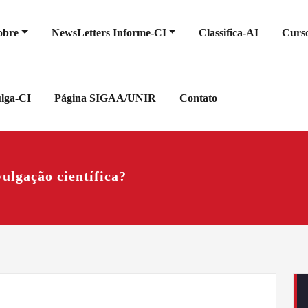
obre
NewsLetters Informe-CI
Classifica-AI
Curso
ulga-CI
Página SIGAA/UNIR
Contato
ulgação científica?