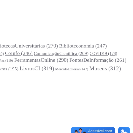
iotecasUniversitárias
(270)
Biblioteconomia
(247)
CoInfo
(246)
ComunicaçãoCientífica
(209)
COVID19
(178)
49)
FerramentasOnline
(290)
FontesDeInformação
(261)
fica
(119)
LivrosCI
(319)
Museus
(312)
vros
(195)
MercadoEditorial
(147)