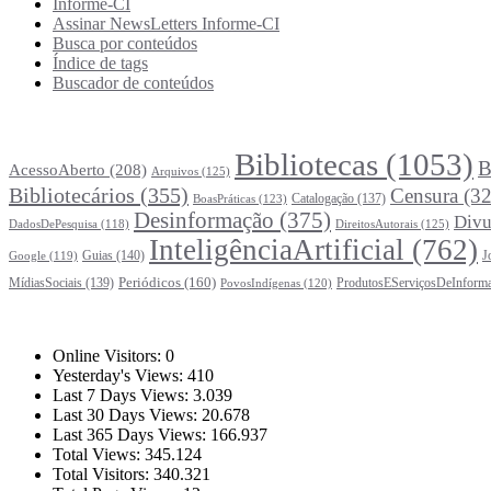
Informe-CI
Assinar NewsLetters Informe-CI
Busca por conteúdos
Índice de tags
Buscador de conteúdos
Principais Tags (Assuntos)
Bibliotecas
(1053)
B
AcessoAberto
(208)
Arquivos
(125)
Bibliotecários
(355)
Censura
(32
Catalogação
(137)
BoasPráticas
(123)
Desinformação
(375)
Divu
DireitosAutorais
(125)
DadosDePesquisa
(118)
InteligênciaArtificial
(762)
Guias
(140)
J
Google
(119)
Periódicos
(160)
MídiasSociais
(139)
ProdutosEServiçosDeInform
PovosIndígenas
(120)
Estatísticas
Online Visitors:
0
Yesterday's Views:
410
Last 7 Days Views:
3.039
Last 30 Days Views:
20.678
Last 365 Days Views:
166.937
Total Views:
345.124
Total Visitors:
340.321