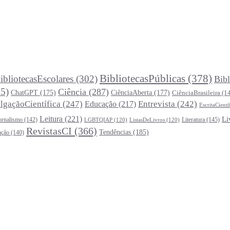
BibliotecasPúblicas
(378)
ibliotecasEscolares
(302)
Bibl
5)
Ciência
(287)
ChatGPT
(175)
CiênciaAberta
(177)
CiênciaBrasileira
(1
lgaçãoCientífica
(247)
Entrevista
(242)
Educação
(217)
EscritaCientí
Leitura
(221)
Li
ornalismo
(142)
Literatura
(145)
LGBTQIAP
(120)
ListasDeLivros
(120)
RevistasCI
(366)
Tendências
(185)
ação
(140)