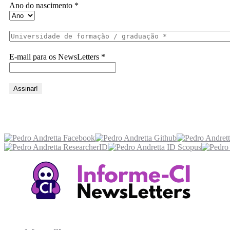
Ano do nascimento
*
E-mail para os NewsLetters
*
Acesse também
Recursos Informe-CI