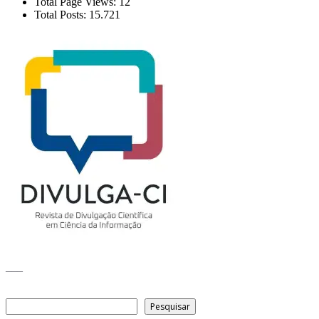
Total Page Views:
12
Total Posts:
15.721
___
Pesquisar
Pesquisar