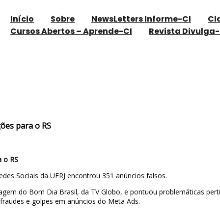
Início
Sobre
NewsLetters Informe-CI
Cl
Cursos Abertos – Aprende-CI
Revista Divulga-
es pedindo doações para o RS
ções para o RS
a o RS
Redes Sociais da UFRJ encontrou 351 anúncios falsos.
rtagem do Bom Dia Brasil, da TV Globo, e pontuou problemáticas per
 fraudes e golpes em anúncios do Meta Ads.