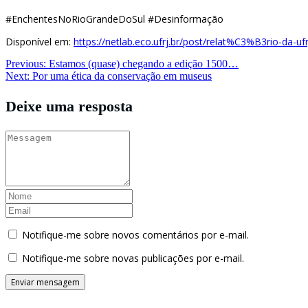
#EnchentesNoRioGrandeDoSul #Desinformação
Disponível em:
https://netlab.eco.ufrj.br/post/relat%C3%B3rio-d
Navegação
Previous:
Estamos (quase) chegando a edição 1500…
Next:
Por uma ética da conservação em museus
de
Post
Deixe uma resposta
Notifique-me sobre novos comentários por e-mail.
Notifique-me sobre novas publicações por e-mail.
Buscador