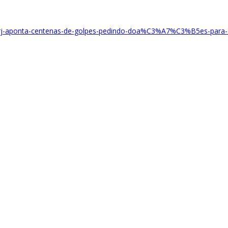
a-ufrj-aponta-centenas-de-golpes-pedindo-doa%C3%A7%C3%B5es-para-