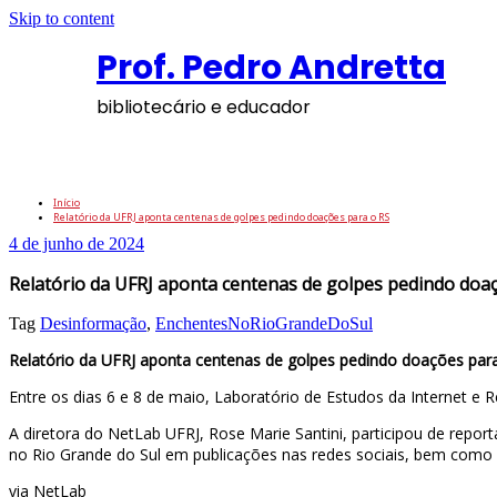
Skip to content
Prof. Pedro Andretta
bibliotecário e educador
Relatório da UFRJ aponta centenas de golp
Início
Relatório da UFRJ aponta centenas de golpes pedindo doações para o RS
4 de junho de 2024
Relatório da UFRJ aponta centenas de golpes pedindo doa
Tag
Desinformação
,
EnchentesNoRioGrandeDoSul
Relatório da UFRJ aponta centenas de golpes pedindo doações par
Entre os dias 6 e 8 de maio, Laboratório de Estudos da Internet e 
A diretora do NetLab UFRJ, Rose Marie Santini, participou de repo
no Rio Grande do Sul em publicações nas redes sociais, bem como
via NetLab