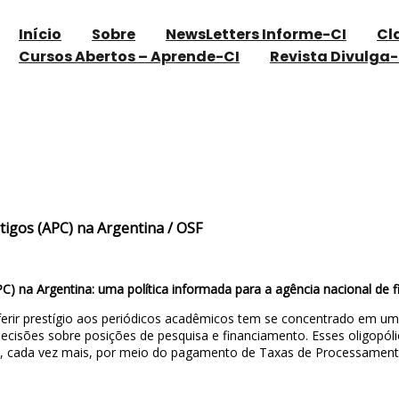
Início
Sobre
NewsLetters Informe-CI
Cl
Cursos Abertos – Aprende-CI
Revista Divulga-
ssamento de Artigos (APC) na Argentina / OS
tigos (APC) na Argentina / OSF
PC) na Argentina: uma política informada para a agência nacional de
onferir prestígio aos periódicos acadêmicos tem se concentrado em
 decisões sobre posições de pesquisa e financiamento. Esses oligopó
e, cada vez mais, por meio do pagamento de Taxas de Processamento 