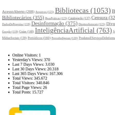
Principais Tags (Assuntos)
Bibliotecas
(1053)
B
AcessoAberto
(208)
Arquivos
(125)
Bibliotecários
(355)
Censura
(32
Catalogação
(137)
BoasPráticas
(123)
Desinformação
(375)
Divu
DireitosAutorais
(125)
DadosDePesquisa
(118)
InteligênciaArtificial
(763)
Guias
(140)
J
Google
(119)
Periódicos
(160)
MídiasSociais
(139)
ProdutosEServiçosDeInform
PovosIndígenas
(120)
Estatísticas
Online Visitors:
1
Yesterday's Views:
370
Last 7 Days Views:
3.030
Last 30 Days Views:
20.318
Last 365 Days Views:
167.306
Total Views:
345.672
Total Visitors:
340.846
Total Page Views:
26
Total Posts:
15.727