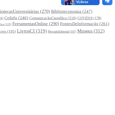
iotecasUniversitárias
(270)
Biblioteconomia
(247)
CoInfo
(246)
ComunicaçãoCientífica
(210)
COVID19
(178)
49)
FerramentasOnline
(290)
FontesDeInformação
(261)
fica
(119)
LivrosCI
(319)
Museus
(312)
vros
(195)
MercadoEditorial
(147)