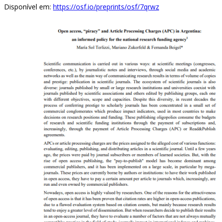
Disponível em:
https://osf.io/preprints/osf/7qrwz