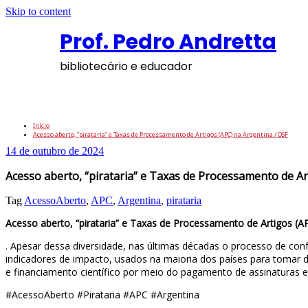
Skip to content
Prof. Pedro Andretta
bibliotecário e educador
Acesso aberto, “pirataria” e Taxas de Proce
Início
Acesso aberto, “pirataria” e Taxas de Processamento de Artigos (APC) na Argentina / OSF
14 de outubro de 2024
Acesso aberto, “pirataria” e Taxas de Processamento de Ar
Tag
AcessoAberto
,
APC
,
Argentina
,
pirataria
Acesso aberto, “pirataria” e Taxas de Processamento de Artigos (A
. Apesar dessa diversidade, nas últimas décadas o processo de c
indicadores de impacto, usados ​​na maioria dos países para tomar
e financiamento científico por meio do pagamento de assinaturas 
#AcessoAberto #Pirataria #APC #Argentina