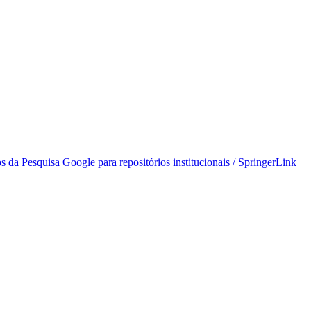
s da Pesquisa Google para repositórios institucionais / SpringerLink