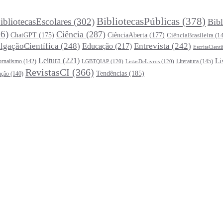
BibliotecasPúblicas
(378)
ibliotecasEscolares
(302)
Bibl
6)
Ciência
(287)
ChatGPT
(175)
CiênciaAberta
(177)
CiênciaBrasileira
(1
lgaçãoCientífica
(248)
Entrevista
(242)
Educação
(217)
EscritaCientí
Leitura
(221)
Li
ornalismo
(142)
Literatura
(145)
LGBTQIAP
(120)
ListasDeLivros
(120)
RevistasCI
(366)
Tendências
(185)
ação
(140)