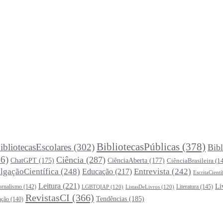
BibliotecasPúblicas
(378)
ibliotecasEscolares
(302)
Bibl
6)
Ciência
(287)
ChatGPT
(175)
CiênciaAberta
(177)
CiênciaBrasileira
(1
lgaçãoCientífica
(248)
Entrevista
(242)
Educação
(217)
EscritaCientí
Leitura
(221)
Li
ornalismo
(142)
Literatura
(145)
LGBTQIAP
(120)
ListasDeLivros
(120)
RevistasCI
(366)
Tendências
(185)
ação
(140)