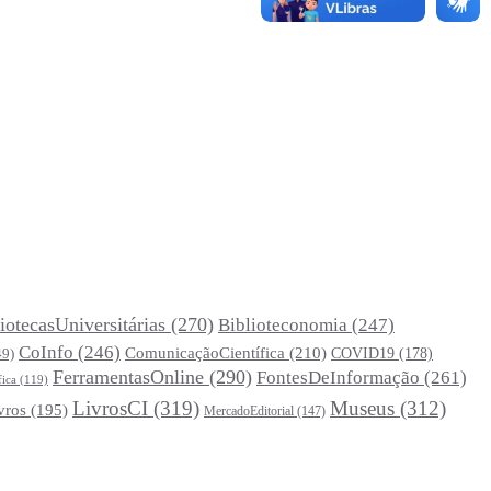
iotecasUniversitárias
(270)
Biblioteconomia
(247)
CoInfo
(246)
ComunicaçãoCientífica
(210)
COVID19
(178)
49)
FerramentasOnline
(290)
FontesDeInformação
(261)
fica
(119)
LivrosCI
(319)
Museus
(312)
vros
(195)
MercadoEditorial
(147)