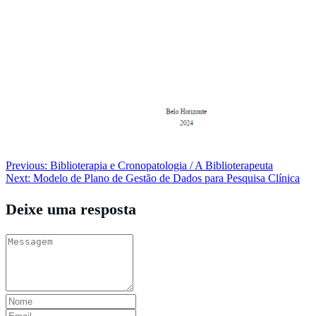
Navegação
Previous:
Biblioterapia e Cronopatologia / A Biblioterapeuta
Next:
Modelo de Plano de Gestão de Dados para Pesquisa Clínica
de
Post
Deixe uma resposta