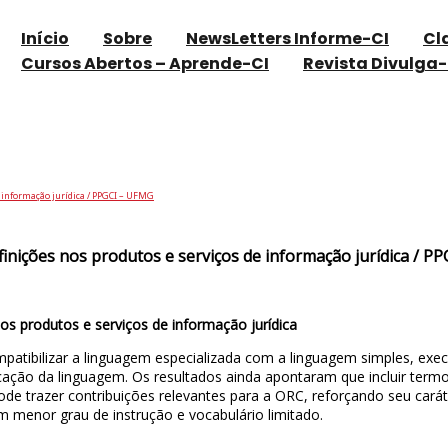
Início
Sobre
NewsLetters Informe-CI
Cl
Cursos Abertos – Aprende-CI
Revista Divulga-
r termos e definições nos produtos e serviç
 informação jurídica / PPGCI – UFMG
inições nos produtos e serviços de informação jurídica / P
os produtos e serviços de informação jurídica
tibilizar a linguagem especializada com a linguagem simples, exec
icação da linguagem. Os resultados ainda apontaram que incluir term
ode trazer contribuições relevantes para a ORC, reforçando seu cará
m menor grau de instrução e vocabulário limitado.