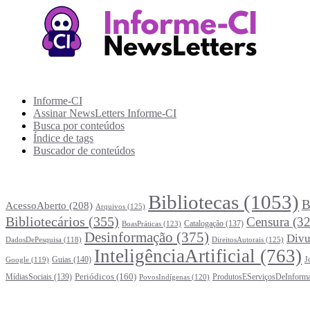
Recursos Informe-CI
Informe-CI
Assinar NewsLetters Informe-CI
Busca por conteúdos
Índice de tags
Buscador de conteúdos
Principais Tags (Assuntos)
Bibliotecas
(1053)
B
AcessoAberto
(208)
Arquivos
(125)
Bibliotecários
(355)
Censura
(32
Catalogação
(137)
BoasPráticas
(123)
Desinformação
(375)
Divu
DireitosAutorais
(125)
DadosDePesquisa
(118)
InteligênciaArtificial
(763)
Guias
(140)
J
Google
(119)
Periódicos
(160)
MídiasSociais
(139)
ProdutosEServiçosDeInform
PovosIndígenas
(120)
Estatísticas