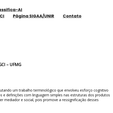
assifica-AI
CI
Página SIGAA/UNIR
Contato
os de informação jurídica / PPGCI – UFMG
PGCI – UFMG
utando um trabalho terminológico que envolveu esforço cognitivo
os e definições com linguagem simples nas estruturas dos produtos
ter mediador e social, pois promove a ressignificação desses