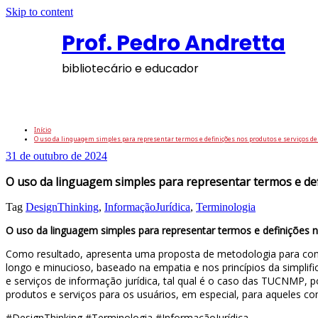
Skip to content
Prof. Pedro Andretta
bibliotecário e educador
O uso da linguagem simples para representa
Início
O uso da linguagem simples para representar termos e definições nos produtos e serviços de
31 de outubro de 2024
O uso da linguagem simples para representar termos e def
Tag
DesignThinking
,
InformaçãoJurídica
,
Terminologia
O uso da linguagem simples para representar termos e definições n
Como resultado, apresenta uma proposta de metodologia para compa
longo e minucioso, baseado na empatia e nos princípios da simplif
e serviços de informação jurídica, tal qual é o caso das TUCNMP, p
produtos e serviços para os usuários, em especial, para aqueles co
#DesignThinking #Terminologia #InformaçãoJurídica