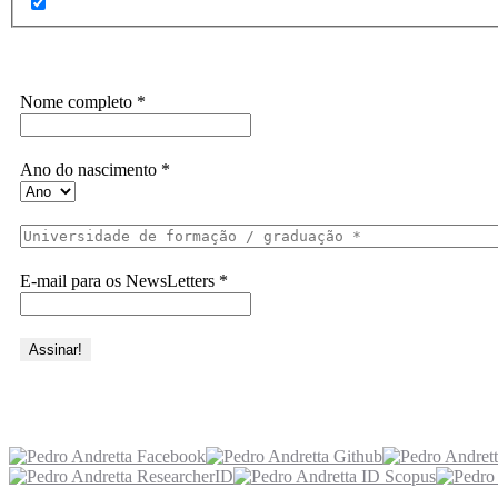
Assine a Informe-CI NewsLetters
Nome completo
*
Ano do nascimento
*
E-mail para os NewsLetters
*
Acesse também