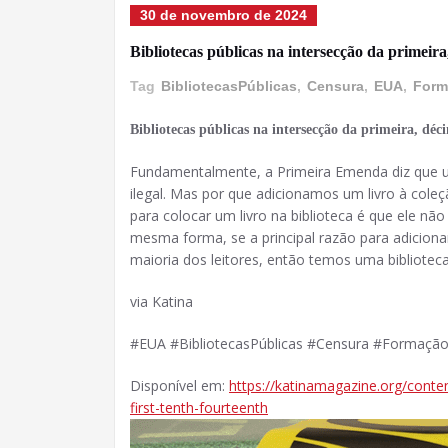
30 de novembro de 2024
Bibliotecas públicas na intersecção da primeir
Tag
BibliotecasPúblicas
,
Censura
,
EUA
,
Form
Bibliotecas públicas na intersecção da primeira, d
Fundamentalmente, a Primeira Emenda diz que um
ilegal. Mas por que adicionamos um livro à coleç
para colocar um livro na biblioteca é que ele nã
mesma forma, se a principal razão para adicionar 
maioria dos leitores, então temos uma biblioteca
via Katina
#EUA #BibliotecasPúblicas #Censura #Formaçã
Disponível em:
https://katinamagazine.org/content
first-tenth-fourteenth