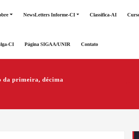
obre
NewsLetters Informe-CI
Classifica-AI
Curso
ulga-CI
Página SIGAA/UNIR
Contato
o da primeira, décima
Início
B