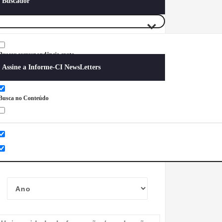
Buscador
Buscar correspondência exata
Assine a Informe-CI NewsLetters
Busca no Títulos
Busca no Conteúdo
Nome completo
*
Ano do nascimento
*