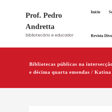
Skip
to
Início
S
Prof. Pedro
content
Andretta
bibliotecário e educador
Revista Div
Bibliotecas públicas na intersecçã
e décima quarta emendas / Katina