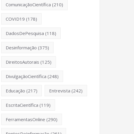
ComunicaçãoCientífica
(210)
COVID19
(178)
DadosDePesquisa
(118)
Desinformação
(375)
DireitosAutorais
(125)
DivulgaçãoCientífica
(248)
Educação
(217)
Entrevista
(242)
EscritaCientífica
(119)
FerramentasOnline
(290)
FontesDeInformação
(261)