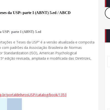
e teses da USP: parte I (ABNT) 5.ed / ABCD
 da USP: parte I (ABNT) 5.ed
ertações e Teses da USP” é a versão atualizada e composta
rdo com padrões da Associação Brasileira de Normas
or Standardization (ISO), American Psychological
 5ª edição revisada, ampliada e modificada das Diretrizes,
sp.br/portaldelivrosUSP/catalog/book/1353