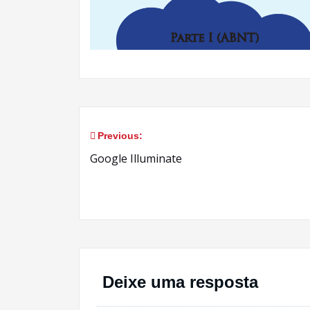
Previous:
Navegação
Google Illuminate
de
Post
Deixe uma resposta