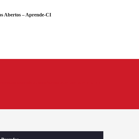
s Abertos – Aprende-CI
iretrizes para apresentação de dissertações e teses da USP: parte I (ABNT) 5.ed / ABCD