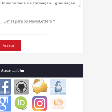
E-mail para os NewsLetters
*
Acesse também