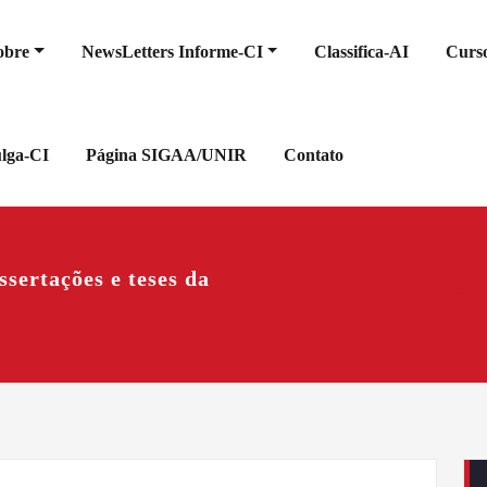
obre
NewsLetters Informe-CI
Classifica-AI
Curso
ulga-CI
Página SIGAA/UNIR
Contato
ssertações e teses da
Início
D