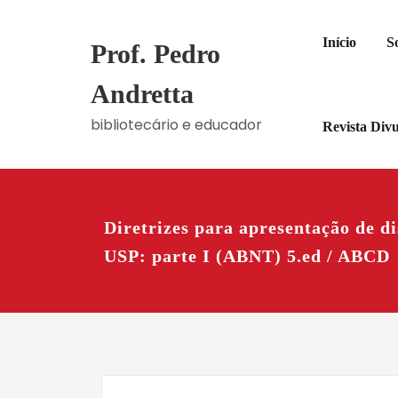
Skip
to
Início
S
Prof. Pedro
content
Andretta
bibliotecário e educador
Revista Div
Diretrizes para apresentação de di
USP: parte I (ABNT) 5.ed / ABCD