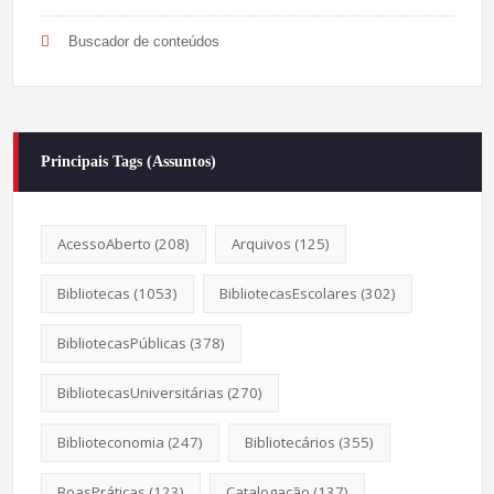
Buscador de conteúdos
Principais Tags (Assuntos)
AcessoAberto
(208)
Arquivos
(125)
Bibliotecas
(1053)
BibliotecasEscolares
(302)
BibliotecasPúblicas
(378)
BibliotecasUniversitárias
(270)
Biblioteconomia
(247)
Bibliotecários
(355)
BoasPráticas
(123)
Catalogação
(137)