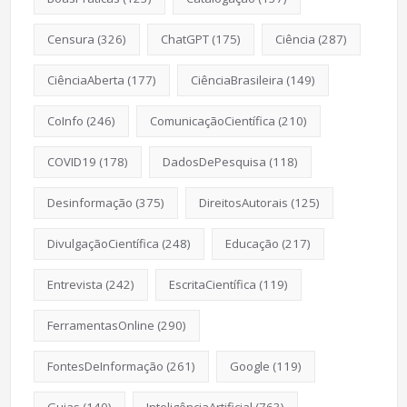
Censura
(326)
ChatGPT
(175)
Ciência
(287)
CiênciaAberta
(177)
CiênciaBrasileira
(149)
CoInfo
(246)
ComunicaçãoCientífica
(210)
COVID19
(178)
DadosDePesquisa
(118)
Desinformação
(375)
DireitosAutorais
(125)
DivulgaçãoCientífica
(248)
Educação
(217)
Entrevista
(242)
EscritaCientífica
(119)
FerramentasOnline
(290)
FontesDeInformação
(261)
Google
(119)