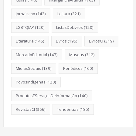
Guias
(140)
InteligênciaArtificial
(763)
Jornalismo
(142)
Leitura
(221)
LGBTQIAP
(120)
ListasDeLivros
(120)
Literatura
(145)
Livros
(195)
LivrosCI
(319)
MercadoEditorial
(147)
Museus
(312)
MídiasSociais
(139)
Periódicos
(160)
PovosIndígenas
(120)
ProdutosEServiçosDeInformação
(140)
RevistasCI
(366)
Tendências
(185)