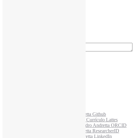
Nome completo
*
Ano do nascimento
*
E-mail para os NewsLetters
*
Acesse também