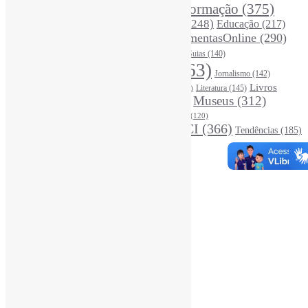
Desinformação
(375)
COVID19
(178)
DadosDePesquisa
(118)
DivulgaçãoCientífica
(248)
Educação
(217)
DireitosAutorais
(125)
FerramentasOnline
(290)
Entrevista
(242)
EscritaCientífica
(119)
FontesDeInformação
(261)
Guias
(140)
Google
(119)
InteligênciaArtificial
(763)
Jornalismo
(142)
Leitura
(221)
Livros
Literatura
(145)
LGBTQIAP
(120)
ListasDeLivros
(120)
LivrosCI
(319)
Museus
(312)
(195)
MercadoEditorial
(147)
Periódicos
(160)
MídiasSociais
(139)
PovosIndígenas
(120)
RevistasCI
(366)
Tendências
(185)
ProdutosEServiçosDeInformação
(140)
Estatísticas
Online Visitors:
1
Yesterday's Views:
370
Last 7 Days Views:
3.096
Last 30 Days Views:
20.384
Last 365 Days Views:
167.372
Total Views:
345.738
Total Visitors:
340.908
Total Page Views:
14
Total Posts:
15.727