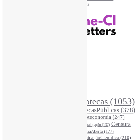
Recursos Informe-CI
Informe-CI
Assinar NewsLetters Informe-CI
Busca por conteúdos
Índice de tags
Buscador de conteúdos
Principais Tags (Assuntos)
Bibliotecas
(1053)
AcessoAberto
(208)
Arquivos
(125)
BibliotecasPúblicas
(378)
BibliotecasEscolares
(302)
BibliotecasUniversitárias
(270)
Biblioteconomia
(247)
Bibliotecários
(355)
Censura
Catalogação
(137)
BoasPráticas
(123)
(326)
Ciência
(287)
ChatGPT
(175)
CiênciaAberta
(177)
CoInfo
(246)
ComunicaçãoCientífica
(210)
CiênciaBrasileira
(149)