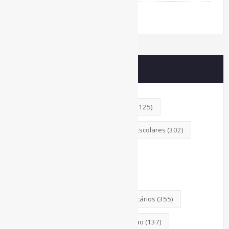
Buscador de conteúdos
Principais Tags (Assuntos)
AcessoAberto
(208)
Arquivos
(125)
Bibliotecas
(1053)
BibliotecasEscolares
(302)
BibliotecasPúblicas
(378)
BibliotecasUniversitárias
(270)
Biblioteconomia
(247)
Bibliotecários
(355)
BoasPráticas
(123)
Catalogação
(137)