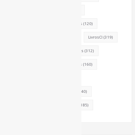
Jornalismo
(143)
Leitura
(221)
LGBTQIAP
(120)
ListasDeLivros
(120)
Literatura
(147)
Livros
(195)
LivrosCI
(319)
MercadoEditorial
(147)
Museus
(312)
MídiasSociais
(139)
Periódicos
(160)
PovosIndígenas
(120)
ProdutosEServiçosDeInformação
(140)
RevistasCI
(366)
Tendências
(185)