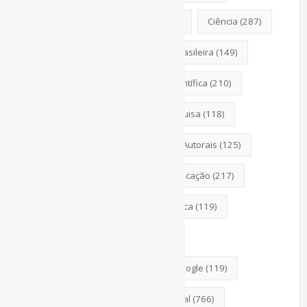
Censura
(326)
ChatGPT
(175)
Ciência
(287)
CiênciaAberta
(177)
CiênciaBrasileira
(149)
CoInfo
(246)
ComunicaçãoCientífica
(210)
COVID19
(178)
DadosDePesquisa
(118)
Desinformação
(375)
DireitosAutorais
(125)
DivulgaçãoCientífica
(248)
Educação
(217)
Entrevista
(242)
EscritaCientífica
(119)
FerramentasOnline
(290)
FontesDeInformação
(261)
Google
(119)
Guias
(140)
InteligênciaArtificial
(766)