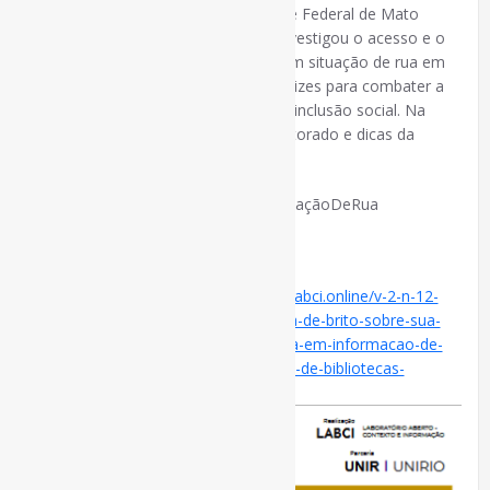
de Brito, bibliotecária da Universidade Federal de Mato
Grosso do Sul. Em sua tese, Tânia investigou o acesso e o
uso da informação pela população em situação de rua em
Campo Grande (MS), propondo diretrizes para combater a
pobreza informacional e promover a inclusão social. Na
entrevista, conheça um pouco o doutorado e dicas da
pesquisadora.
#Entrevista #CoInfo #PessoasEmSituaçãoDeRua
via Divulga-CI
Disponível em:
https://www.divulgaci.labci.online/v-2-n-12-
dez-2024/entrevista-com-tania-regina-de-brito-sobre-sua-
pesquisa-que-investigou-competencia-em-informacao-de-
pessoas-em-situacao-de-rua-e-o-uso-de-bibliotecas-
publicas/