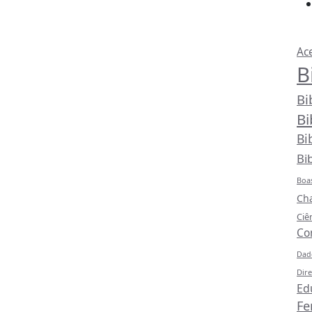
Pri
Ac
B
Bi
Bi
Bi
Bi
Boas
Ch
Ciê
Co
Dad
Dire
Ed
Fe