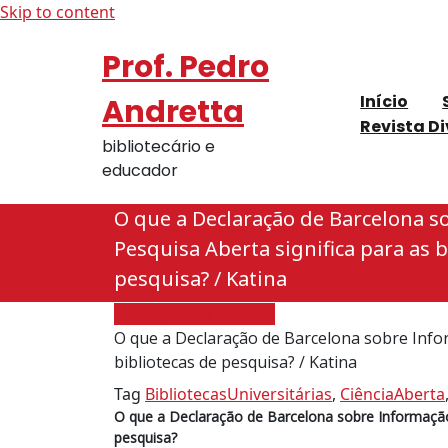
Skip to content
Prof. Pedro
Início
Andretta
Revista D
bibliotecário e
educador
O que a Declaração de Barcelona s
Pesquisa Aberta significa para as b
pesquisa? / Katina
22 de janeiro de 2025
O que a Declaração de Barcelona sobre Infor
bibliotecas de pesquisa? / Katina
Tag
BibliotecasUniversitárias
,
CiênciaAberta
O que a Declaração de Barcelona sobre Informação 
pesquisa?