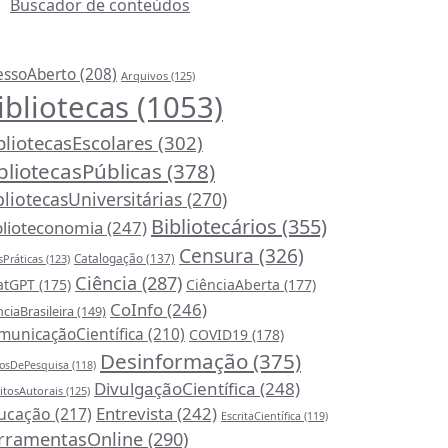
Buscador de conteúdos
ncipais Tags (Assuntos)
essoAberto
(208)
Arquivos
(125)
ibliotecas
(1053)
bliotecasEscolares
(302)
bliotecasPúblicas
(378)
bliotecasUniversitárias
(270)
Bibliotecários
(355)
blioteconomia
(247)
Censura
(326)
Catalogação
(137)
Práticas
(123)
Ciência
(287)
atGPT
(175)
CiênciaAberta
(177)
CoInfo
(246)
nciaBrasileira
(149)
municaçãoCientífica
(210)
COVID19
(178)
Desinformação
(375)
osDePesquisa
(118)
DivulgaçãoCientífica
(248)
itosAutorais
(125)
Entrevista
(242)
ucação
(217)
EscritaCientífica
(119)
rramentasOnline
(290)