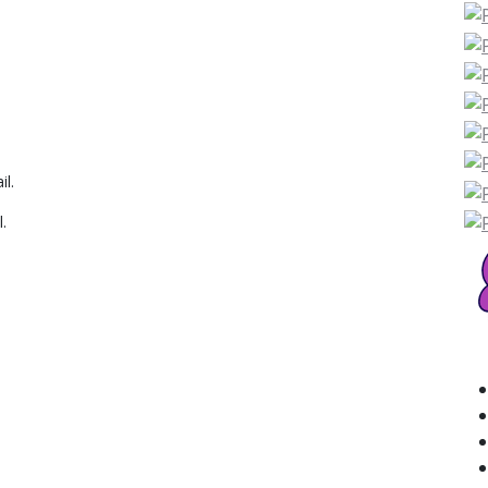
l.
.
Rec