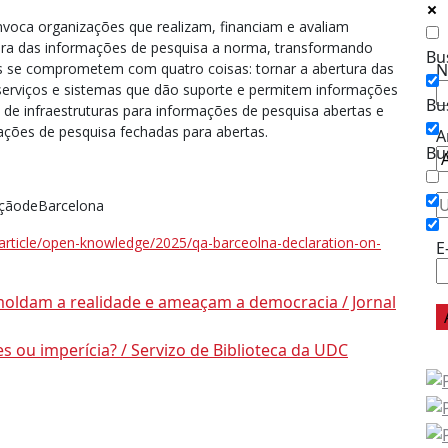
nvoca organizações que realizam, financiam e avaliam
Ass
ura das informações de pesquisa a norma, transformando
Bu
N
ios se comprometem com quatro coisas: tornar a abertura das
serviços e sistemas que dão suporte e permitem informações
Bu
e de infraestruturas para informações de pesquisa abertas e
mações de pesquisa fechadas para abertas.
A
Bu
raçãodeBarcelona
/article/open-knowledge/2025/qa-barceolna-declaration-on-
E
moldam a realidade e ameaçam a democracia / Jornal
s ou imperícia? / Servizo de Biblioteca da UDC
Ac