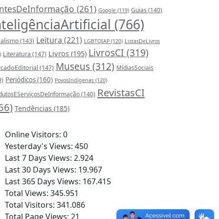
ntesDeInformação
(261)
Guias
(140)
Google
(119)
nteligênciaArtificial
(766)
Leitura
(221)
nalismo
(143)
LGBTQIAP
(120)
ListasDeLivros
LivrosCI
(319)
Livros
(195)
Literatura
(147)
)
Museus
(312)
cadoEditorial
(147)
MídiasSociais
Periódicos
(160)
9)
PovosIndígenas
(120)
RevistasCI
dutosEServiçosDeInformação
(140)
66)
Tendências
(185)
atísticas
Online Visitors:
0
Yesterday's Views:
450
Last 7 Days Views:
2.924
Last 30 Days Views:
19.967
Last 365 Days Views:
167.415
Total Views:
345.951
Total Visitors:
341.086
Total Page Views:
21