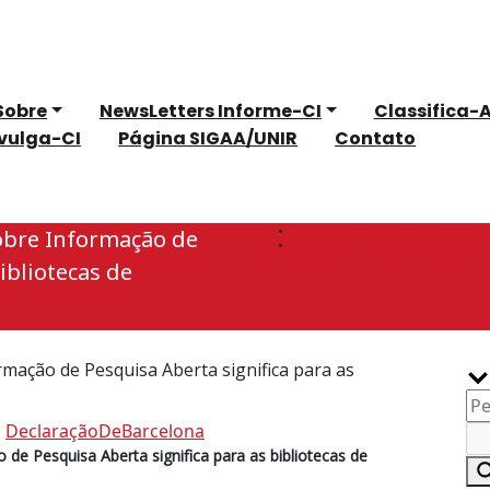
Sobre
NewsLetters Informe-CI
Classifica-A
ivulga-CI
Página SIGAA/UNIR
Contato
Início
obre Informação de
O que a Declaração de Barcelona sobre Info
ibliotecas de
Bu
mação de Pesquisa Aberta significa para as
,
DeclaraçãoDeBarcelona
de Pesquisa Aberta significa para as bibliotecas de