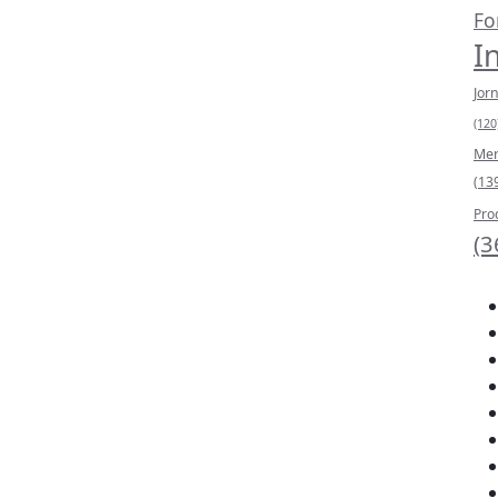
Fo
I
Jor
(120
Mer
(13
Pro
(3
Est