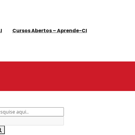
I
Cursos Abertos – Aprende-CI
rmação de Pesquisa Aberta significa para as bibliotecas de pesquisa? / Katina
scador