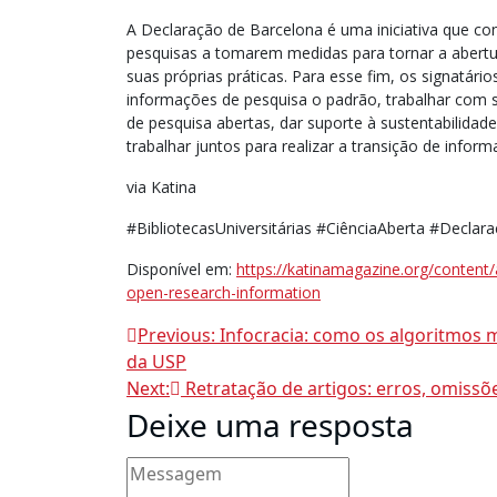
A Declaração de Barcelona é uma iniciativa que co
pesquisas a tomarem medidas para tornar a abert
suas próprias práticas. Para esse fim, os signatár
informações de pesquisa o padrão, trabalhar com 
de pesquisa abertas, dar suporte à sustentabilidad
trabalhar juntos para realizar a transição de infor
via Katina
#BibliotecasUniversitárias #CiênciaAberta #Decla
Disponível em:
https://katinamagazine.org/content
open-research-information
Navegação
Previous:
Infocracia: como os algoritmos 
da USP
de
Next:
Retratação de artigos: erros, omissõe
Deixe uma resposta
Post