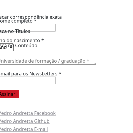
ine a Informe-CI NewsLetters
scar correspondência exata
ome completo
*
sca no Títulos
no do nascimento
*
sca no Conteúdo
-mail para os NewsLetters
*
esse também