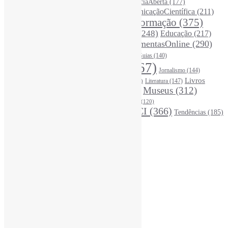
(326)
Ciência
(287)
ChatGPT
(175)
CiênciaAberta
(177)
CoInfo
(246)
ComunicaçãoCientífica
(211)
CiênciaBrasileira
(149)
Desinformação
(375)
COVID19
(178)
DadosDePesquisa
(118)
DivulgaçãoCientífica
(248)
Educação
(217)
DireitosAutorais
(125)
FerramentasOnline
(290)
Entrevista
(242)
EscritaCientífica
(119)
FontesDeInformação
(261)
Guias
(140)
Google
(119)
InteligênciaArtificial
(767)
Jornalismo
(144)
Leitura
(221)
Livros
Literatura
(147)
LGBTQIAP
(120)
ListasDeLivros
(120)
LivrosCI
(320)
Museus
(312)
(195)
MercadoEditorial
(147)
Periódicos
(161)
MídiasSociais
(139)
PovosIndígenas
(120)
RevistasCI
(366)
Tendências
(185)
ProdutosEServiçosDeInformação
(141)
Estatísticas
Online Visitors:
2
Yesterday's Views:
369
Last 7 Days Views:
2.753
Last 30 Days Views:
19.879
Last 365 Days Views:
168.083
Total Views:
346.963
Total Visitors:
342.029
Total Page Views:
9
Total Posts:
15.745