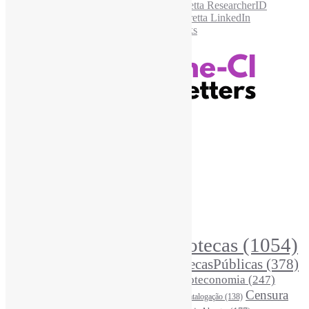
Recursos Informe-CI
Informe-CI
Assinar NewsLetters Informe-CI
Busca por conteúdos
Índice de tags
Buscador de conteúdos
Principais Tags (Assuntos)
Bibliotecas
(1054)
AcessoAberto
(208)
Arquivos
(125)
BibliotecasPúblicas
(378)
BibliotecasEscolares
(303)
BibliotecasUniversitárias
(270)
Biblioteconomia
(247)
Bibliotecários
(355)
Censura
Catalogação
(138)
BoasPráticas
(123)