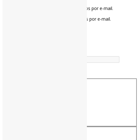
Notifique-me sobre novos comentários por e-mail.
Notifique-me sobre novas publicações por e-mail.
Buscador
Buscar correspondência exata
Busca no Títulos
Busca no Conteúdo