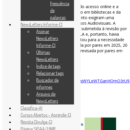
frequência
Os rápidos desenvolvimentos no campo do acesso online e a
de
revolução técnica no campo da audiovisão em bibliotecas e da
palavras
transferência de informação e conhecimento exigiram uma
revisão das Diretrizes da IFLA para Recursos Audiovisuais. A
NewsLetters Informe-CI
versão atualizada de 2017 não havia sido submetida à revisão por
Assinar
pares pela comunidade mais ampla da IFLA e, portanto, havia
NewsLetters
sido publicada como rascunho. Isso apontou para a necessidade
Informe-CI
de atualizar e publicar uma versão revisada por pares em 2025, 20
anos após a publicação da última versão revisada por pares em
Últimas
2004.
NewsLetters
#AudioVisual #IFLA
Índice de tags
Relacionar tags
Disponível em:
Buscador de
https://drive.google.com/drive/folders/1oJqWYLeWTGanHQmO3
informes
Arquivo de
NewsLetters
Classifica-AI
Cursos Abertos – Aprende-CI
Revista Divulga-CI
Página SIGAA/UNIR