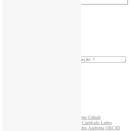
Assine a Informe-CI NewsLetters
Nome completo
*
Ano do nascimento
*
E-mail para os NewsLetters
*
Acesse também