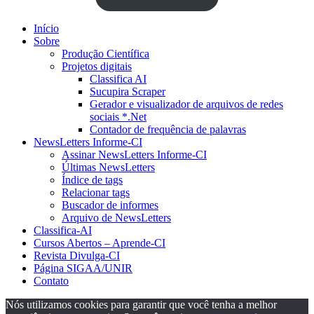
Início
Sobre
Produção Científica
Projetos digitais
Classifica AI
Sucupira Scraper
Gerador e visualizador de arquivos de redes
sociais *.Net
Contador de frequência de palavras
NewsLetters Informe-CI
Assinar NewsLetters Informe-CI
Últimas NewsLetters
Índice de tags
Relacionar tags
Buscador de informes
Arquivo de NewsLetters
Classifica-AI
Cursos Abertos – Aprende-CI
Revista Divulga-CI
Página SIGAA/UNIR
Contato
Nós utilizamos cookies para garantir que você tenha a melhor