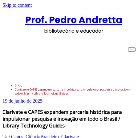
Skip to content
Prof. Pedro Andretta
bibliotecário e educador
Clarivate e CAPES expandem parceria
histórica para impulsionar pesquisa e
inovação em todo o Brasil / Library
Technology Guides
Início
Clarivate e CAPES expandem parceria histórica para impulsionar pesquisa e inovação em
todo o Brasil / Library Technology Guides
19 de junho de 2025
Clarivate e CAPES expandem parceria histórica para
impulsionar pesquisa e inovação em todo o Brasil /
Library Technology Guides
Tag
Capes
,
CiênciaBrasileira
,
Clarivate