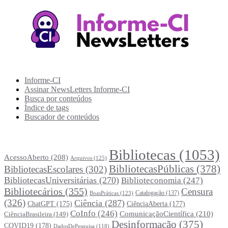
Recursos Informe-CI
Informe-CI
Assinar NewsLetters Informe-CI
Busca por conteúdos
Índice de tags
Buscador de conteúdos
Principais Tags (Assuntos)
Bibliotecas
(1053)
AcessoAberto
(208)
Arquivos
(125)
BibliotecasPúblicas
(378)
BibliotecasEscolares
(302)
BibliotecasUniversitárias
(270)
Biblioteconomia
(247)
Bibliotecários
(355)
Censura
Catalogação
(137)
BoasPráticas
(123)
(326)
Ciência
(287)
ChatGPT
(175)
CiênciaAberta
(177)
CoInfo
(246)
ComunicaçãoCientífica
(210)
CiênciaBrasileira
(149)
Desinformação
(375)
COVID19
(178)
DadosDePesquisa
(118)