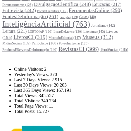
DivulgaçãoCientífica
(248)
Educação
(217)
DireitosAutorais
(125)
FerramentasOnline
(290)
Entrevista
(242)
EscritaCientífica
(119)
FontesDeInformação
(261)
Guias
(140)
Google
(119)
InteligênciaArtificial
(763)
Jornalismo
(142)
Leitura
(221)
Livros
Literatura
(145)
LGBTQIAP
(120)
ListasDeLivros
(120)
LivrosCI
(319)
Museus
(312)
(195)
MercadoEditorial
(147)
Periódicos
(160)
MídiasSociais
(139)
PovosIndígenas
(120)
RevistasCI
(366)
Tendências
(185)
ProdutosEServiçosDeInformação
(140)
Estatísticas
Online Visitors:
2
Yesterday's Views:
370
Last 7 Days Views:
2.915
Last 30 Days Views:
20.203
Last 365 Days Views:
167.191
Total Views:
345.557
Total Visitors:
340.734
Total Page Views:
11
Total Posts:
15.727