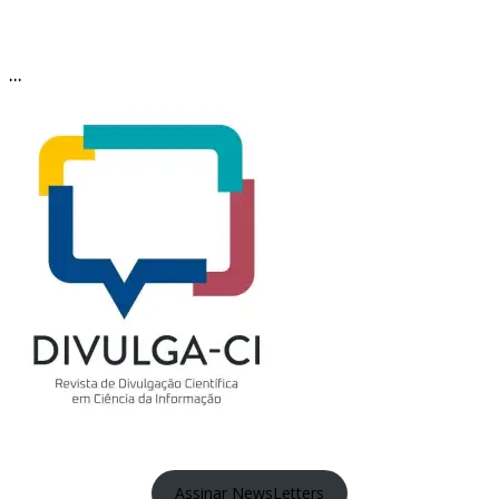
…
Assinar NewsLetters