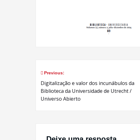
Previous:
Navegação
Digitalização e valor dos incunábulos ​​da
de
Biblioteca da Universidade de Utrecht /
Universo Abierto
Post
Deixe uma resposta