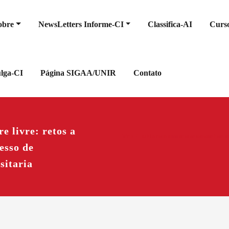
obre
NewsLetters Informe-CI
Classifica-AI
Curso
ulga-CI
Página SIGAA/UNIR
Contato
 livre: retos a
Início
KOHA como alternativa de software livre: re
esso de
sitaria