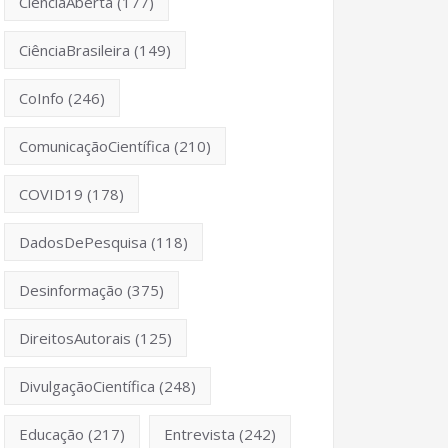
CiênciaAberta
(177)
CiênciaBrasileira
(149)
CoInfo
(246)
ComunicaçãoCientífica
(210)
COVID19
(178)
DadosDePesquisa
(118)
Desinformação
(375)
DireitosAutorais
(125)
DivulgaçãoCientífica
(248)
Educação
(217)
Entrevista
(242)