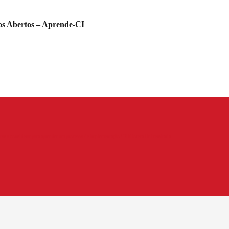
s Abertos – Aprende-CI
tos a considerar para aprender um processo de implementação / Biblioteca Universitaria