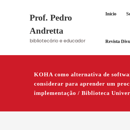
Skip
to
Início
S
Prof. Pedro
content
Andretta
bibliotecário e educador
Revista Div
KOHA como alternativa de software
considerar para aprender um proc
implementação / Biblioteca Univer