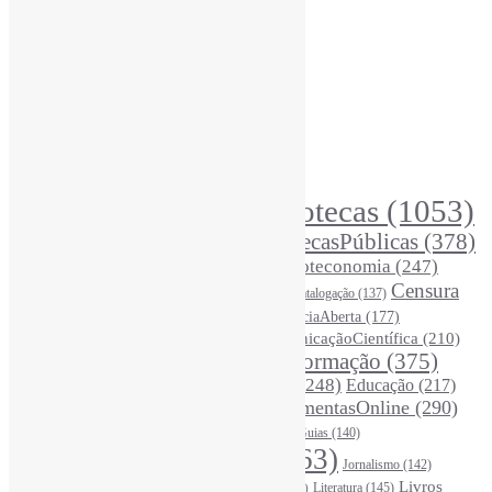
Recursos Informe-CI
Informe-CI
Assinar NewsLetters Informe-CI
Busca por conteúdos
Índice de tags
Buscador de conteúdos
Principais Tags (Assuntos)
Bibliotecas
(1053)
AcessoAberto
(208)
Arquivos
(125)
BibliotecasPúblicas
(378)
BibliotecasEscolares
(302)
BibliotecasUniversitárias
(270)
Biblioteconomia
(247)
Bibliotecários
(355)
Censura
Catalogação
(137)
BoasPráticas
(123)
(326)
Ciência
(287)
ChatGPT
(175)
CiênciaAberta
(177)
CoInfo
(246)
ComunicaçãoCientífica
(210)
CiênciaBrasileira
(149)
Desinformação
(375)
COVID19
(178)
DadosDePesquisa
(118)
DivulgaçãoCientífica
(248)
Educação
(217)
DireitosAutorais
(125)
FerramentasOnline
(290)
Entrevista
(242)
EscritaCientífica
(119)
FontesDeInformação
(261)
Guias
(140)
Google
(119)
InteligênciaArtificial
(763)
Jornalismo
(142)
Leitura
(221)
Livros
Literatura
(145)
LGBTQIAP
(120)
ListasDeLivros
(120)