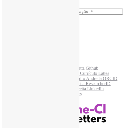
E-mail para os NewsLetters
*
Acesse também