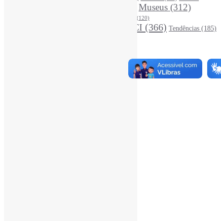
LivrosCI
(319)
Museus
(312)
(195)
MercadoEditorial
(147)
Periódicos
(160)
MídiasSociais
(139)
PovosIndígenas
(120)
RevistasCI
(366)
Tendências
(185)
ProdutosEServiçosDeInformação
(140)
Estatísticas
Online Visitors:
0
Yesterday's Views:
410
Last 7 Days Views:
3.259
Last 30 Days Views:
20.898
Last 365 Days Views:
167.157
Total Views:
345.344
Total Visitors:
340.529
Total Page Views:
11
Total Posts:
15.727